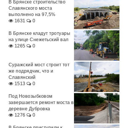
В Брянске строительство
Славянского моста
выполнено на 97,5%
1631
0
В Брянске кладут тротуары
на улице Снежетьский вал
1265
0
Суражский мост строит тот
же подрядчик, что и
Славянский
1513
0
Под Новозыбковом
завершается ремонт моста в
деревне Дубровка
1276
0
В Брянске приступили к