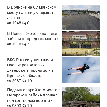
В Брянске на Славянском
мосту начали укладывать
асфальт
1948
0
В Новозыбкове чиновники
забыли о городских мостах
1916
3
ВКС России уничтожили
мост, через которых
диверсанты проникали в
Брянскую область
2087
10
Подрыв аварийного моста в
Погарском районе прошел
под контролем военных
9393
10