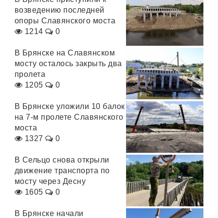
возведению последней
опоры Славянского моста
1214
0
В Брянске на Славянском
мосту осталось закрыть два
пролета
1205
0
В Брянске уложили 10 балок
на 7-м пролете Славянского
моста
1327
0
В Сельцо снова открыли
движение транспорта по
мосту через Десну
1605
0
В Брянске начали