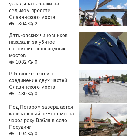
укладывать балки на
седьмом пролете
Славянского моста
1804
2
Дятьковских чиновников
наказали за убитое
состояние пешеходных
мостов
1082
0
В Брянске готовят
соединение двух частей
Славянского моста
1430
0
Под Погаром завершается
капитальный ремонт моста
через реку Вабля в селе
Посудичи
1194
0