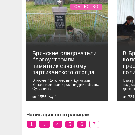
ОБЩЕСТВО
Брянские следователи
В Б
благоустроили
Кол
памятник связному
пре
партизанского отряда
пол
В июне 42-го лесник Дмитрий
Главу
Уваренков повторил подвиг Ивана
подоз
Сусанина
должн
1555
1
73
Навигация по страницам
1
…
4
5
6
7