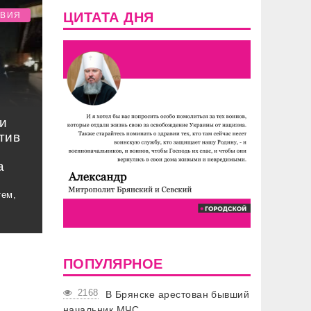
ЦИТАТА ДНЯ
ТВИЯ
и
тив
а
тем,
ПОПУЛЯРНОЕ
2168
В Брянске арестован бывший
начальник МЧС