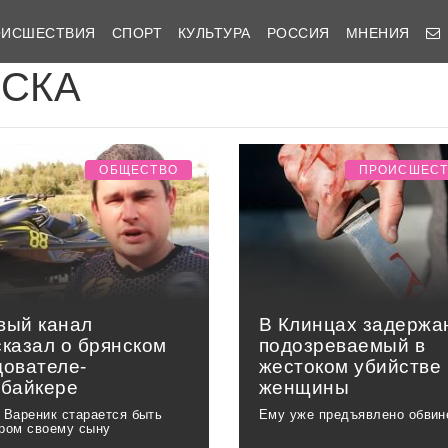
ОИСШЕСТВИЯ
СПОРТ
КУЛЬТУРА
РОССИЯ
МНЕНИЯ
ИСКА
ОБЩЕСТВО
ПРОИСШЕС
вый канал
В Клинцах задержа
сказал о брянском
подозреваемый в
дователе-
жестоком убийстве
абайкере
женщины
 Вареник старается быть
Ему уже предъявлено обвин
ром своему сыну