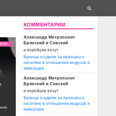
КОММЕНТАРИИ
Александр Митрополит
Брянский и Севский
ТВИЯ
и корейцев везут
Брянца осудили за призывы к
насилию в отношении индусов и
кавказцев
Александр Митрополит
н
Брянский и Севский
и корейцев везут
Брянца осудили за призывы к
насилию в отношении индусов и
ение
кавказцев