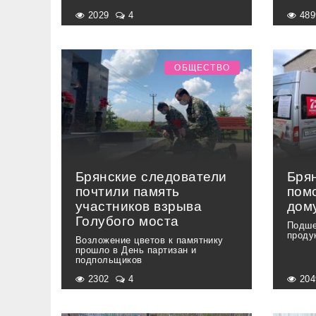
2029
4
48
ОБЩЕСТВО
Брянские следователи
Бря
почтили память
пом
участников взрыва
дом
Голубого моста
Подше
проду
Возложение цветов к памятнику
прошло в День партизан и
подпольщиков
2302
4
20