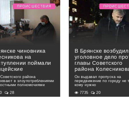
ПРОИСШЕСТВИЯ
ПРОИСШЕС
рянске чиновника
В Брянске возбудил
есникова на
уголовное дело про
ступлении поймали
главы Советского
ицейские
района Колесников
 Советского района
Он выдавал пропуска на
ревают в злоупотреблениями
передвижение по городу не 
остными полномочиями
кому нужно
10
28
7735
20