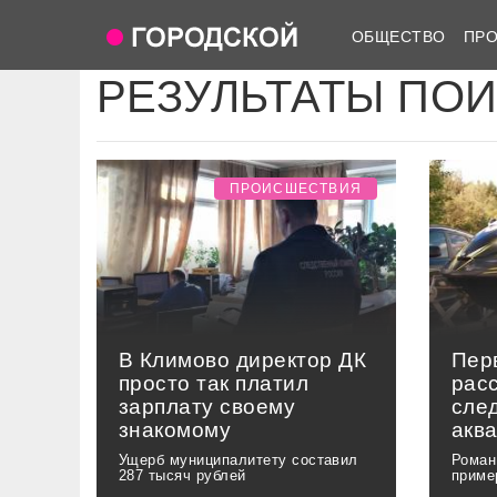
ОБЩЕСТВО
ПР
РЕЗУЛЬТАТЫ ПО
ПРОИСШЕСТВИЯ
В Климово директор ДК
Пер
просто так платил
рас
зарплату своему
сле
знакомому
акв
Ущерб муниципалитету составил
Роман
287 тысяч рублей
приме