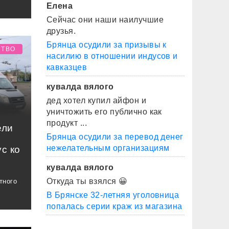
Елена
Сейчас они наши наилучшие
друзья.
Брянца осудили за призывы к
СТВО
насилию в отношении индусов и
кавказцев
кувалда вялого
дед хотел купил айфон и
уничтожить его публично как
продукт ...
ели
Брянца осудили за перевод денег
нежелательным организациям
с ко
кувалда вялого
Откуда ты взялся 😀
тного
В Брянске 32-летняя уголовница
попалась серии краж из магазина