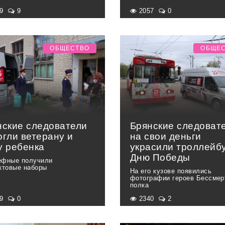
99
9
2057
0
ОБЩЕСТВО
ОБЩЕ
нские следователи
Брянские следоват
огли ветерану и
на свои деньги
у ребенка
украсили троллейбу
Дню Победы
фные получили
ктовые наборы
На его кузове появились
фотографии героев Бессмер
полка
49
0
2340
2