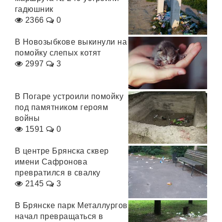
гадюшник
2366
0
В Новозыбкове выкинули на
помойку слепых котят
2997
3
В Погаре устроили помойку
под памятником героям
войны
1591
0
В центре Брянска сквер
имени Сафронова
превратился в свалку
2145
3
В Брянске парк Металлургов
начал превращаться в