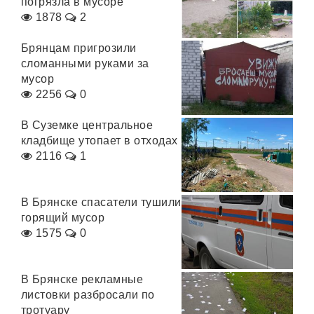
погрязла в мусоре
1878
2
Брянцам пригрозили
сломанными руками за
мусор
2256
0
В Суземке центральное
кладбище утопает в отходах
2116
1
В Брянске спасатели тушили
горящий мусор
1575
0
В Брянске рекламные
листовки разбросали по
тротуару