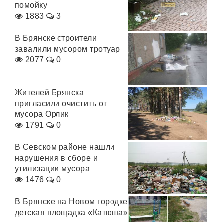
помойку
1883
3
В Брянске строители
завалили мусором тротуар
2077
0
Жителей Брянска
пригласили очистить от
мусора Орлик
1791
0
В Севском районе нашли
нарушения в сборе и
утилизации мусора
1476
0
В Брянске на Новом городке
детская площадка «Катюша»