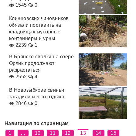
1545
0
Клинцовских чиновников
обязали поставить на
кладбищах мусорные
контейнеры и урны
2239
1
В Брянске свалки на озере
Орлик продолжают
разрастаться
2552
4
В Новозыбкове свиньи
загадили место отдыха
2846
0
Навигация по страницам
1
…
10
11
12
13
14
15