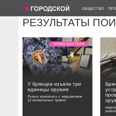
ОБЩЕСТВО
ПР
РЕЗУЛЬТАТЫ ПО
ПРОИСШЕСТВИЯ
У брянцев изъяли три
Бря
единицы оружия
уст
про
Ружья хранились с нарушением
ору
установленных правил
мероп
район