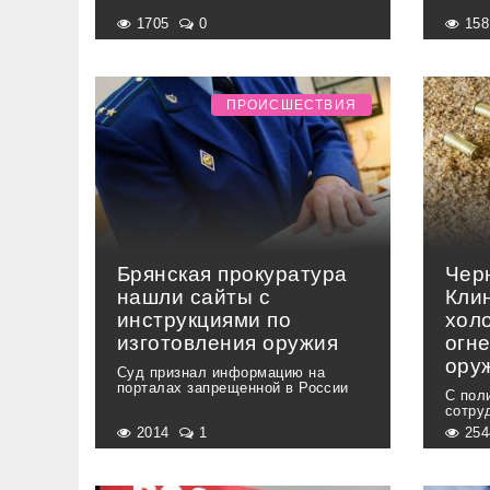
1705
0
15
ПРОИСШЕСТВИЯ
Брянская прокуратура
Чер
нашли сайты с
Кли
инструкциями по
хол
изготовления оружия
огн
ору
Суд признал информацию на
порталах запрещенной в России
С пол
сотру
2014
1
25