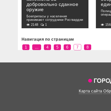
добровольно сданное
еди
оружие
Полиц
опера
Боеприпасы у населения
принимают сотрудники Росгвардии
2148
1
15
Навигация по страницам
1
…
4
5
6
7
8
Карта сайта
Обр