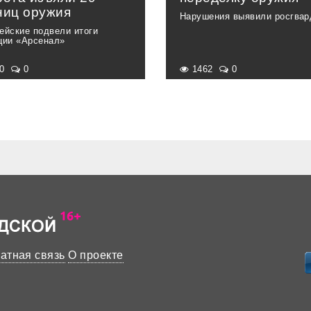
ниц оружия
Нарушения выявили росгва
ейские подвели итоги
ции «Арсенал»
60
0
1462
0
атная связь
О проекте