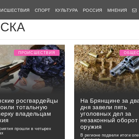
ОИСШЕСТВИЯ
СПОРТ
КУЛЬТУРА
РОССИЯ
МНЕНИЯ
ИСКА
ПРОИСШЕСТВИЯ
ОБЩЕ
нские росгвардейцы
На Брянщине за дв
роили тотальную
дня завели пять
верку владельцам
уголовных дел за
жия
незаконный оборот
оружия
риятия прошли в четырех
ах
В регионе подвели итоги оп