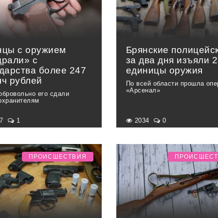
нцы с оружием
Брянские полицейс
драли» с
за два дня изъяли 
ударства более 247
единицы оружия
яч рублей
По всей области прошла опе
«Арсенал»
обровольно его сдали
охранителям
27
1
2034
0
ПРОИСШЕСТВИЯ
ПРОИСШЕС