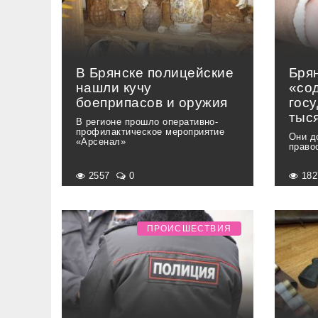
В Брянске полицейские
Бря
нашли кучу
«со
боеприпасов и оружия
гос
тыс
В регионе прошло оперативно-
профилактическое мероприятие
Они д
«Арсенал»
право
2557
0
18
ПРОИСШЕСТВИЯ