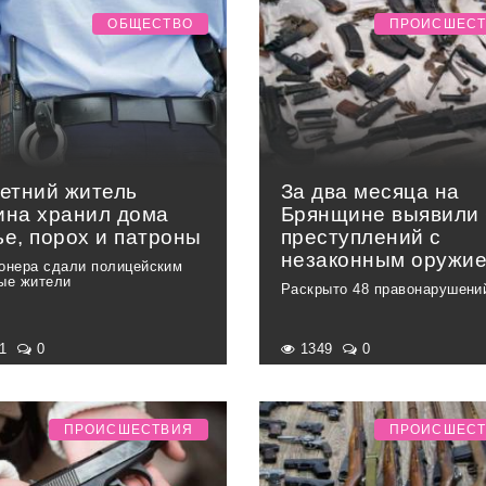
ОБЩЕСТВО
ПРОИСШЕС
летний житель
За два месяца на
ина хранил дома
Брянщине выявили 
ье, порох и патроны
преступлений с
незаконным оружи
онера сдали полицейским
ые жители
Раскрыто 48 правонарушени
01
0
1349
0
ПРОИСШЕСТВИЯ
ПРОИСШЕС