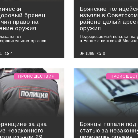
хически
Брянские полицейс
доровый брянец
изъяли в Советском
учил право на
районе целый арсе
ение оружия
оружия
рывался от
Подозреваемый попался на 
охранительных органов
в Навле с винтовкой Мосина
21
4
1899
0
ПРОИСШЕСТВИЯ
ПРОИСШЕС
Брянщине за два
Брянцы попали под
из незаконного
статью за незаконн
рота изъяли 29
переделку оружия