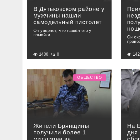
В Дятьковском районе у
Пси
мужчины нашли
нез
самодельный пистолет
пол
нош
Он уверяет, что нашёл его у
помойки
Он ск
право
1400
0
14
ОБЩЕСТВО
Жители Брянщины
На 
получили более 1
дня 
миллиона за
обо