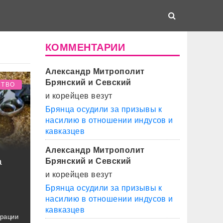
КОММЕНТАРИИ
Александр Митрополит
Брянский и Севский
СТВО
и корейцев везут
Брянца осудили за призывы к
насилию в отношении индусов и
кавказцев
Александр Митрополит
а
Брянский и Севский
и корейцев везут
Брянца осудили за призывы к
насилию в отношении индусов и
кавказцев
ерации