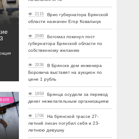
2115
Врио губернатора Брянской
области назначен Егор Ковальчук
кие
2080
Богомаз покинул пост
23
губернатора Брянской области по
собственному желанию
рация
2036
В Брянске дом инженера
Боровича выставят на аукцион по
цене 1 рубль
1859
Брянца осудили за перевод
ТВИЯ
денег нежелательным организациям
1706
На брянской трассе 27-
летний лихач погубил себя и 23-
летнюю девушку