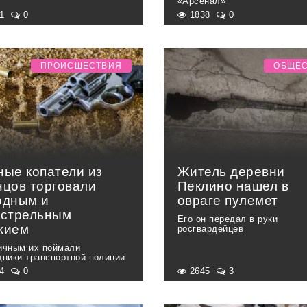
«Арсенал»
81
0
1838
0
ПРОИСШЕСТВИЯ
ОБЩЕ
ные копатели из
Житель деревни
нцов торговали
Пеклино нашел в
одным и
овраге пулемет
естрельным
Его он передал в руки
жием
росгвардейцев
ичным их поймали
дники транспортной полиции
44
0
2645
3