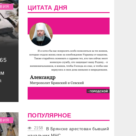
ЦИТАТА ДНЯ
ТВИЯ
65
ем
й
ПОПУЛЯРНОЕ
ТВИЯ
2158
В Брянске арестован бывший
начальник МЧС