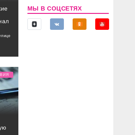
МЫ В СОЦСЕТЯХ
кие
нал
улице
ТВИЯ
ую