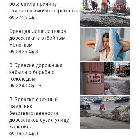
объяснили причину
задержек ямочного ремонта
2755
1
Брянцев лишили покоя
дорожники с отбойным
молотком
2835
3
В Брянске дорожники
забыли о борьбе с
гололёдом
2240
16
В Брянске снежный
памятник
безответственности
дорожников сузил улицу
Калинина
1932
3