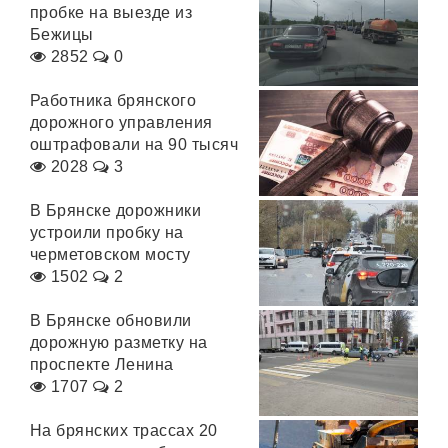
пробке на выезде из
Бежицы
2852
0
Работника брянского
дорожного управления
оштрафовали на 90 тысяч
2028
3
В Брянске дорожники
устроили пробку на
черметовском мосту
1502
2
В Брянске обновили
дорожную разметку на
проспекте Ленина
1707
2
На брянских трассах 20