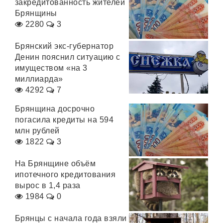
закредитованность жителей
Брянщины
2280
3
Брянский экс-губернатор
Денин пояснил ситуацию с
имуществом «на 3
миллиарда»
4292
7
Брянщина досрочно
погасила кредиты на 594
млн рублей
1822
3
На Брянщине объём
ипотечного кредитования
вырос в 1,4 раза
1984
0
Брянцы с начала года взяли