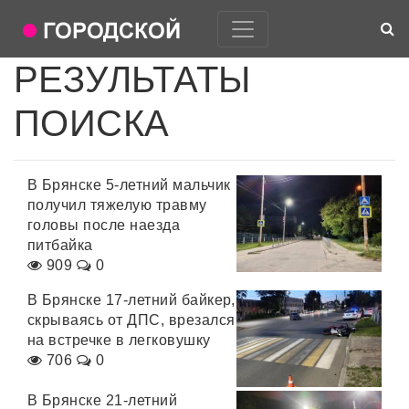
РЕЗУЛЬТАТЫ
ПОИСКА
В Брянске 5-летний мальчик
получил тяжелую травму
головы после наезда
питбайка
909
0
В Брянске 17-летний байкер,
скрываясь от ДПС, врезался
на встречке в легковушку
706
0
В Брянске 21-летний