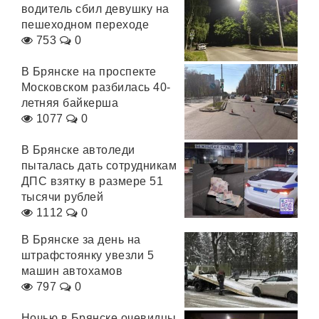
водитель сбил девушку на
пешеходном переходе
753
0
В Брянске на проспекте
Московском разбилась 40-
летняя байкерша
1077
0
В Брянске автоледи
пыталась дать сотрудникам
ДПС взятку в размере 51
тысячи рублей
1112
0
В Брянске за день на
штрафстоянку увезли 5
машин автохамов
797
0
Ночью в Брянске очевидцы