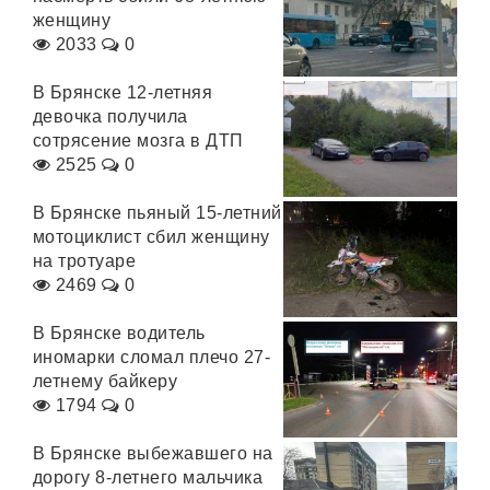
женщину
2033
0
В Брянске 12-летняя
девочка получила
сотрясение мозга в ДТП
2525
0
В Брянске пьяный 15-летний
мотоциклист сбил женщину
на тротуаре
2469
0
В Брянске водитель
иномарки сломал плечо 27-
летнему байкеру
1794
0
В Брянске выбежавшего на
дорогу 8-летнего мальчика