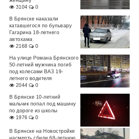
женщину
3104
0
В Брянске наказали
катавшегося по бульвару
Гагарина 18-летнего
автохама
2168
0
На улице Романа Брянского
50-летний мужчина погиб
под колесами ВАЗ 19-
летнего водителя
2044
0
В Брянске 10-летний
мальчик попал под машину
по дороге из школы
1976
0
В Брянске на Новостройке
насмерть сбили 68-летнюю