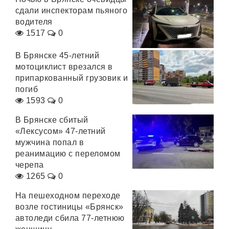
сдали инспекторам пьяного
водителя
1517
0
В Брянске 45-летний
мотоциклист врезался в
припаркованный грузовик и
погиб
1593
0
В Брянске сбитый
«Лексусом» 47-летний
мужчина попал в
реанимацию с переломом
черепа
1265
0
На пешеходном переходе
возле гостиницы «Брянск»
автоледи сбила 77-летнюю