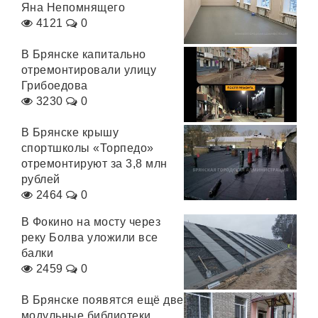
Яна Непомнящего
4121
0
В Брянске капитально
отремонтировали улицу
Грибоедова
3230
0
В Брянске крышу
спортшколы «Торпедо»
отремонтируют за 3,8 млн
рублей
2464
0
В Фокино на мосту через
реку Болва уложили все
балки
2459
0
В Брянске появятся ещё две
модульные библиотеки