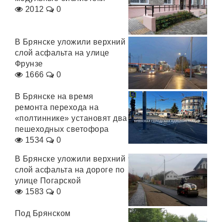
2012
0
В Брянске уложили верхний
слой асфальта на улице
Фрунзе
1666
0
В Брянске на время
ремонта перехода на
«полтиннике» установят два
пешеходных светофора
1534
0
В Брянске уложили верхний
слой асфальта на дороге по
улице Погарской
1583
0
Под Брянском