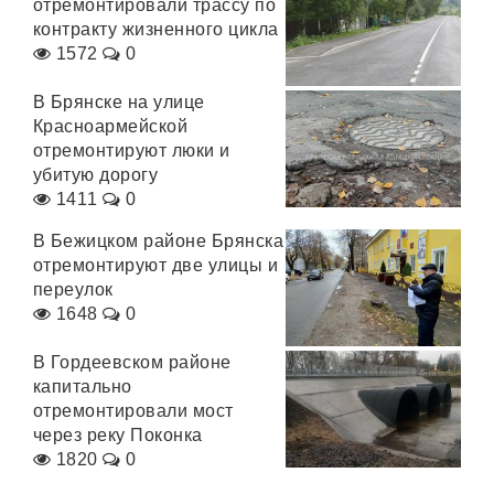
отремонтировали трассу по
контракту жизненного цикла
1572
0
В Брянске на улице
Красноармейской
отремонтируют люки и
убитую дорогу
1411
0
В Бежицком районе Брянска
отремонтируют две улицы и
переулок
1648
0
В Гордеевском районе
капитально
отремонтировали мост
через реку Поконка
1820
0