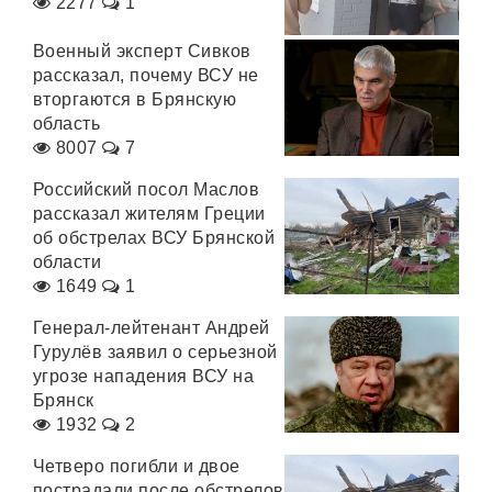
2277
1
Военный эксперт Сивков
рассказал, почему ВСУ не
вторгаются в Брянскую
область
8007
7
Российский посол Маслов
рассказал жителям Греции
об обстрелах ВСУ Брянской
области
1649
1
Генерал-лейтенант Андрей
Гурулёв заявил о серьезной
угрозе нападения ВСУ на
Брянск
1932
2
Четверо погибли и двое
пострадали после обстрелов