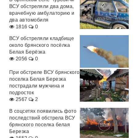
ВСУ обстреляли два дома,
врачебную амбулаторию и
два автомобиля
1816
0
ВСУ обстреляли кладбище
около брянского посёлка
Белая Берёзка
2056
0
При обстреле ВСУ брянского
поселка Белая Березка
пострадали мужчина и
подросток
2567
2
В соцсетях появились фото
последствий обстрела ВСУ
брянского поселка белая
Березка