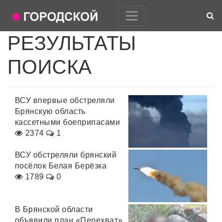
РЕЗУЛЬТАТЫ
ПОИСКА
ВСУ впервые обстреляли
Брянскую область
кассетными боеприпасами
2374
1
ВСУ обстреляли брянский
посёлок Белая Берёзка
1789
0
В Брянской области
объявили план «Перехват»