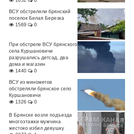
1652
0
ВСУ обстреляли брянский
поселок Белая Березка
1569
0
При обстреле ВСУ брянского
села Куршановичи
разрушались детсад, два
дома и магазин
1440
0
ВСУ из минометов
обстреляли брянское село
Куршановичи
1326
0
В Брянске возле подъезда
многоэтажки мужчина
жестоко избил девушку