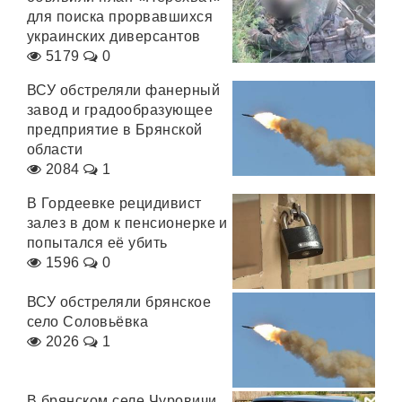
для поиска прорвавшихся
украинских диверсантов
5179
0
ВСУ обстреляли фанерный
завод и градообразующее
предприятие в Брянской
области
2084
1
В Гордеевке рецидивист
залез в дом к пенсионерке и
попытался её убить
1596
0
ВСУ обстреляли брянское
село Соловьёвка
2026
1
В брянском селе Чуровичи