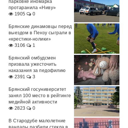
парковке иномарка
протаранила «Ниву»
1905
0
Брянские динамовцы перед
выездом в Пензу сыграли в
«крестики-нолики»
3106
1
Брянский омбудсмен
призвала ужесточить
наказания за педофилию
2391
3
Брянский госуниверситет
занял 100 место в рейтинге
медийной активности
2823
0
В Стародубе малолетние
вандалы разбили стекла в