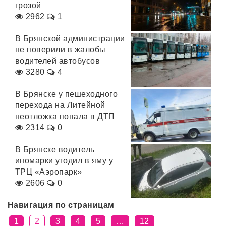
грозой
2962
1
В Брянской администрации
не поверили в жалобы
водителей автобусов
3280
4
В Брянске у пешеходного
перехода на Литейной
неотложка попала в ДТП
2314
0
В Брянске водитель
иномарки угодил в яму у
ТРЦ «Аэропарк»
2606
0
Навигация по страницам
1
2
3
4
5
…
12