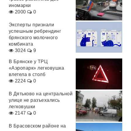
иномарки
2000
0
Эксперты признали
успешным ребрендинг
брянского молочного
комбината
3024
9
В Брянске у ТРЦ
«Аэропарк» легковушка
влетела в столб
2224
0
В Дятьково на центральной
улице не разъехались
легковушки
2147
0
В Брасовском районе на