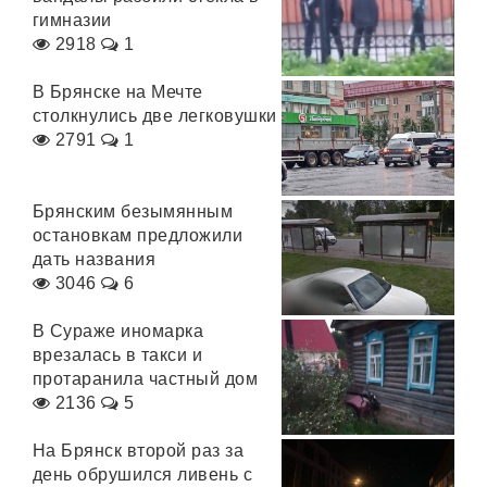
гимназии
2918
1
В Брянске на Мечте
столкнулись две легковушки
2791
1
Брянским безымянным
остановкам предложили
дать названия
3046
6
В Сураже иномарка
врезалась в такси и
протаранила частный дом
2136
5
На Брянск второй раз за
день обрушился ливень с