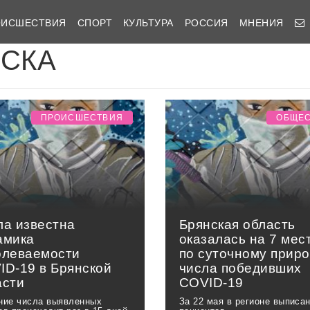
ОИСШЕСТВИЯ
СПОРТ
КУЛЬТУРА
РОССИЯ
МНЕНИЯ
ИСКА
ПРОИСШЕСТВИЯ
ОБЩЕ
ла известна
Брянская область
амика
оказалась на 7 мес
олеваемости
по суточному приро
ID-19 в Брянской
числа победивших
асти
COVID-19
ние числа выявленных
За 22 мая в регионе выписа