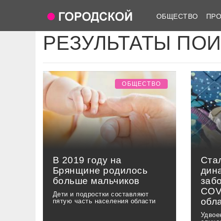
ОБЩЕСТВО
ПР
РЕЗУЛЬТАТЫ ПО
ОБЩЕСТВО
В 2019 году на
Ста
Брянщине родилось
дин
больше мальчиков
заб
COV
Дети и подростки составляют
обл
пятую часть населения области
Удвое