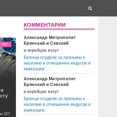
КОММЕНТАРИИ
Александр Митрополит
Брянский и Севский
СТВО
и корейцев везут
Брянца осудили за призывы к
насилию в отношении индусов и
кавказцев
Александр Митрополит
Брянский и Севский
те
и корейцев везут
сту
Брянца осудили за призывы к
насилию в отношении индусов и
кавказцев
ны 127