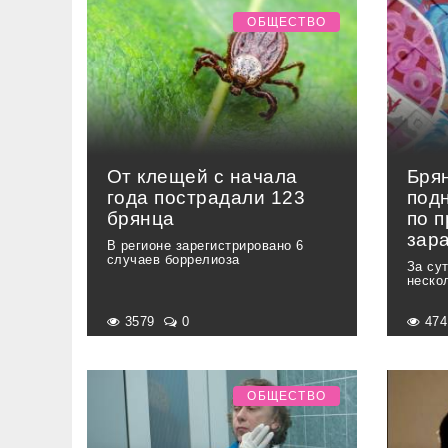
ОБЩЕСТВО
От клещей с начала
Бря
года пострадали 123
под
брянца
по 
зар
В регионе зарегистрировано 6
случаев боррелиоза
За су
неско
3579
0
47
ОБЩЕСТВО