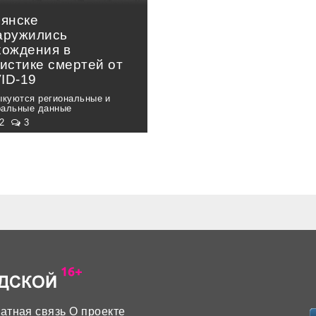
рянске
аружились
хождения в
истике смертей от
ID-19
ыкуются региональные и
альные данные
42
3
атная связь
О проекте