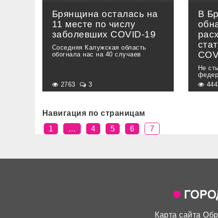
Брянщина осталась на
В Б
11 месте по числу
обн
заболевших COVID-19
рас
стат
Соседняя Калужская область
COV
обогнала нас на 40 случаев
Не ст
федер
2763
3
44
Навигация по страницам
1
…
4
5
6
7
Карта сайта
Обр