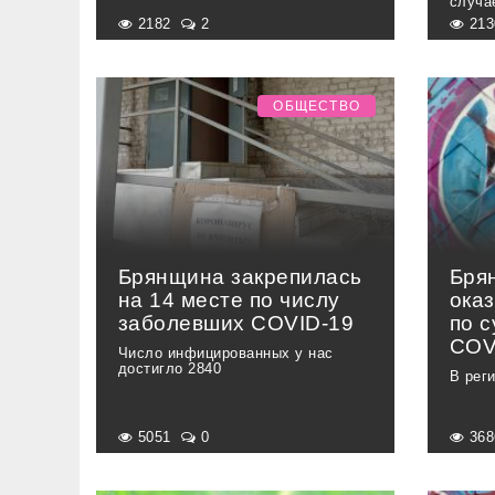
случа
2182
2
21
ОБЩЕСТВО
Брянщина закрепилась
Бря
на 14 месте по числу
оказ
заболевших COVID-19
по 
COV
Число инфицированных у нас
достигло 2840
В рег
5051
0
36