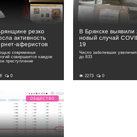
Брянщине резко
В Брянске выявили 
осла активность
новый случай COVI
ернет-аферистов
19
ощью совремнных
Число заболевших увеличил
логий совершается каждое
до 833
ое преступление
58
0
2273
0
ОБЩЕСТВО