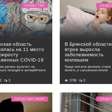
ОБЩЕСТВО
ОБЩЕ
нская область
В Брянской области
нялась на 11 место
втрое выросла
приросту
заболеваемость
аженных COVID-19
коклюшем
тки регион взлетел на
Чаще жители региона стали
лько позиций в антирейтинге
болеть и сальмонеллезом
41
3
3786
0
ПРОИСШЕСТВИЯ
ОБЩЕ