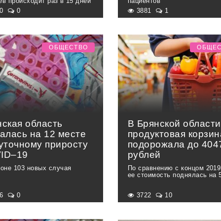
ев происходит раз в 15 дней
пациентов
30
0
3881
1
ОБЩЕСТВО
ОБЩЕ
нская область
В Брянской области
алась на 12 месте
продуктовая корзин
суточному приросту
подорожала до 404
ID–19
рублей
ионе 103 новых случая
По сравнению с концом 2019
ее стоимость поднялась на
86
0
3722
10