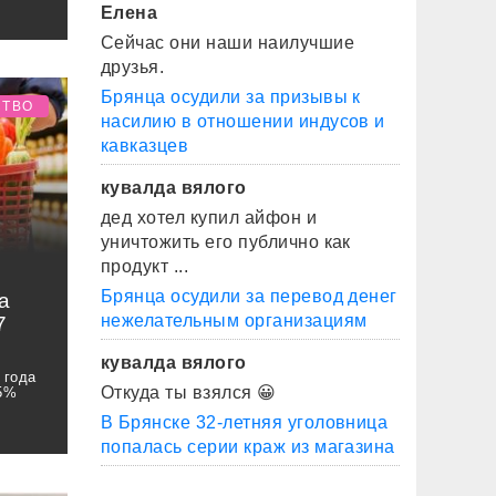
Елена
Сейчас они наши наилучшие
друзья.
Брянца осудили за призывы к
СТВО
насилию в отношении индусов и
кавказцев
кувалда вялого
дед хотел купил айфон и
уничтожить его публично как
продукт ...
Брянца осудили за перевод денег
а
нежелательным организациям
7
кувалда вялого
 года
Откуда ты взялся 😀
 5%
В Брянске 32-летняя уголовница
попалась серии краж из магазина