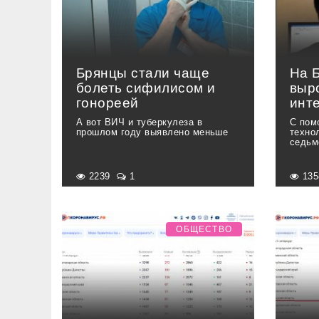
Брянцы стали чаще
На 
болеть сифилисом и
выр
гонореей
инт
А вот ВИЧ и туберкулеза в
С пом
прошлом году выявлено меньше
техно
седьм
2239
1
13
ОБЩЕСТВО