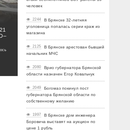
человек
2244
В Брянске 32-летняя
уголовница попалась серии краж из
21
магазина
D–
2125
В Брянске арестован бывший
ось
начальник МЧС
2080
Врио губернатора Брянской
области назначен Егор Ковальчук
2049
Богомаз покинул пост
губернатора Брянской области по
собственному желанию
1997
В Брянске дом инженера
Боровича выставят на аукцион по
цене 1 рубль