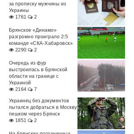
за прописку мужчины из
Украины
1761
2
Брянское «Динамо»
разгромно проиграло 2:5
команде «СКА-Хабаровск»
2290
2
Очередь из фур
выстроилась в Брянской
области на границе с
Украиной
2164
7
Украинец без документов
пытался добраться в Москву
пешком через Брянск
1851
2
На брянских пограничных