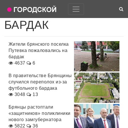
БАРДАК
Жители брянского поселка
Путевка пожаловались на
бардак
4637
6
В правительстве Брянщины
случился переполох из-за
футбольного бардака
3048
13
Брянцы растоптали
«защитников» поликлиники
нового замгубернатора
5822
36