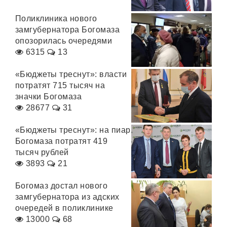
Поликлиника нового
замгубернатора Богомаза
опозорилась очередями
6315
13
«Бюджеты треснут»: власти
потратят 715 тысяч на
значки Богомаза
28677
31
«Бюджеты треснут»: на пиар
Богомаза потратят 419
тысяч рублей
3893
21
Богомаз достал нового
замгубернатора из адских
очередей в поликлинике
13000
68