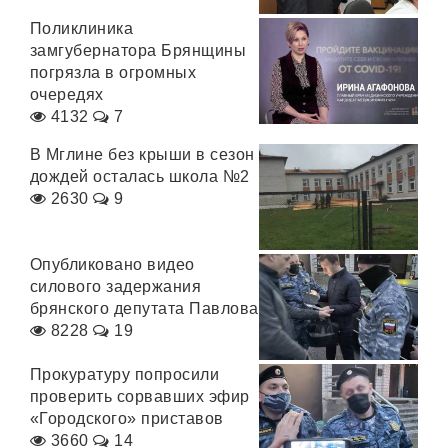
Поликлиника
замгубернатора Брянщины
погрязла в огромных
очередях
4132
7
В Мглине без крыши в сезон
дождей осталась школа №2
2630
9
Опубликовано видео
силового задержания
брянского депутата Павлова
8228
19
Прокуратуру попросили
проверить сорвавших эфир
«Городского» приставов
3660
14