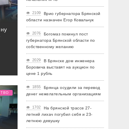
2109
Врио губернатора Брянской
области назначен Егор Ковальчук
йну
2076
Богомаз покинул пост
в
губернатора Брянской области по
собственному желанию
2029
В Брянске дом инженера
Боровича выставят на аукцион по
цене 1 рубль
1855
Брянца осудили за перевод
СТВО
денег нежелательным организациям
1702
На брянской трассе 27-
летний лихач погубил себя и 23-
летнюю девушку