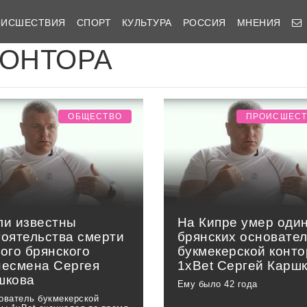
ОИСШЕСТВИЯ
СПОРТ
КУЛЬТУРА
РОССИЯ
МНЕНИЯ
КОНТОРА
ОБЩЕСТВО
ПРОИСШЕС
ли известны
На Кипре умер один
тоятельства смерти
брянских основате
ого брянского
букмекерской конт
несмена Сергея
1xBet Сергей Карш
шкова
Ему было 42 года
ователь букмекерской