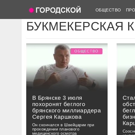
ОБЩЕСТВО
ПР
БУКМЕКЕРСКАЯ 
ОБЩЕСТВО
В Брянске 3 июля
Ста
похоронят беглого
обс
брянского миллиардера
бегл
Сергея Каршкова
биз
Кар
Он скончался в Швейцарии при
прохождении планового
Соосн
медицинского осмотра