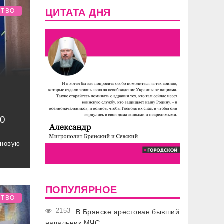
ЦИТАТА ДНЯ
СТВО
00
ановую
ПОПУЛЯРНОЕ
СТВО
2153
В Брянске арестован бывший
начальник МЧС