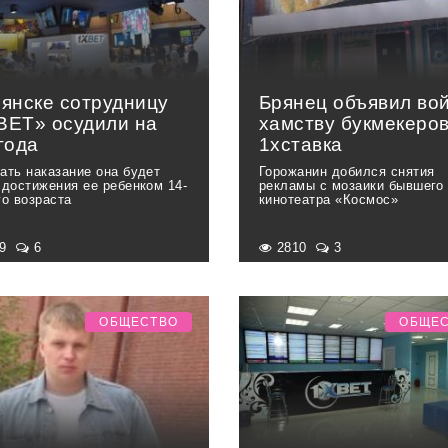
рянске сотрудницу
Брянец объявил во
BET» осудили на
хамству букмекеро
года
1xставка
ать наказание она будет
Горожанин добился снятия
 достижения ее ребенком 14-
рекламы с мозаики бывшего
го возраста
кинотеатра «Космос»
89
6
2810
3
ОБЩЕСТВО
ОБЩЕ