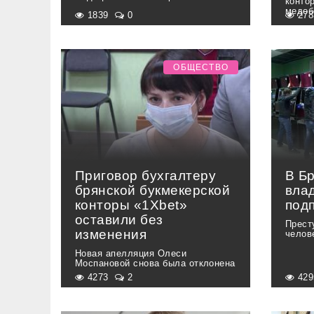
конто
медоб
1839
0
27
ОБЩЕСТВО
Приговор бухгалтеру
В Б
брянской букмекерской
вла
конторы «1Xbet»
под
оставили без
Прест
изменения
челов
Новая апелляция Олеси
Моспановой снова была отклонена
4273
2
42