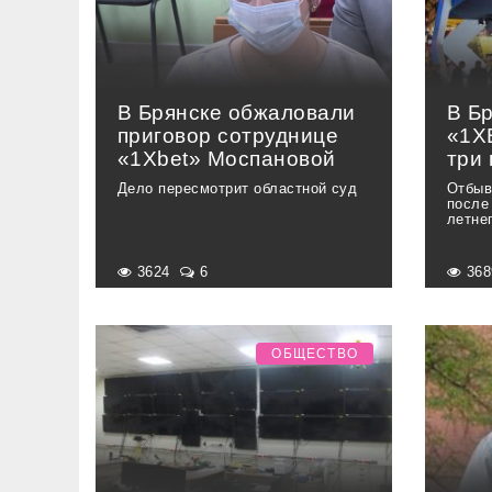
В Брянске обжаловали
В Б
приговор сотруднице
«1X
«1Xbet» Моспановой
три 
Дело пересмотрит областной суд
Отбыв
после
летне
3624
6
36
ОБЩЕСТВО