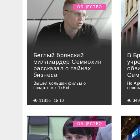
ОБЩЕСТВО
Беглый брянский
В Б
миллиардер Семиохин
учр
рассказал о тайнах
обви
бизнеса
Сем
Вышел большой фильм о
Но Ар
создателях 1xBet
повер
11816
10
34
ОБЩЕСТВО