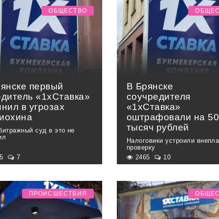
ОБЩЕСТВО
ОБЩЕ
рянске первый
В Брянске
едитель «1xСтавка»
соучредителя
нил в угрозах
«1xСтавка»
иохина
оштрафовали на 5
тысяч рублей
битражный суд в это не
ил
Налоговики устроили внепл
проверку
95
7
2465
10
ПРОИСШЕСТВИЯ
ОБЩЕ