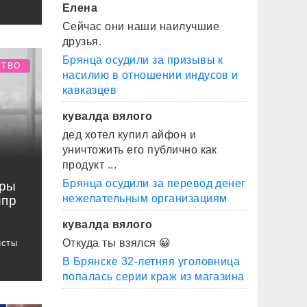
Елена
Сейчас они наши наилучшие
друзья.
Брянца осудили за призывы к
СТВО
насилию в отношении индусов и
кавказцев
кувалда вялого
дед хотел купил айфон и
уничтожить его публично как
продукт ...
Брянца осудили за перевод денег
оры
нежелательным организациям
ипр
кувалда вялого
Откуда ты взялся 😀
исты
В Брянске 32-летняя уголовница
попалась серии краж из магазина