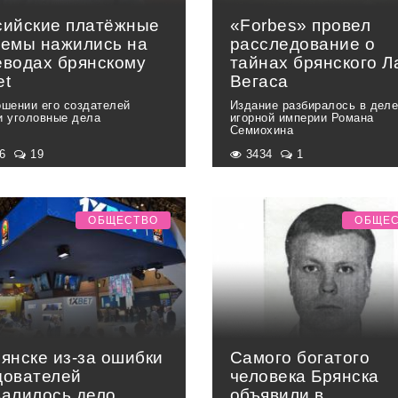
сийские платёжные
«Forbes» провел
темы нажились на
расследование о
еводах брянскому
тайнах брянского Л
et
Вегаса
ошении его создателей
Издание разбиралось в дел
и уголовные дела
игорной империи Романа
Семиохина
96
19
3434
1
ОБЩЕСТВО
ОБЩЕ
янске из-за ошибки
Самого богатого
дователей
человека Брянска
валилось дело
объявили в