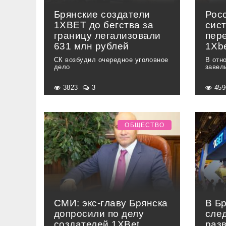
Брянские создатели
Рос
1ХВЕТ до бегства за
сис
границу легализовали
пер
631 млн рублей
1Xb
СК возбудил очередное уголовное
В отн
дело
завел
3823
3
45
ОБЩЕСТВО
СМИ: экс-главу Брянска
В Бр
допросили по делу
сле
создателей 1XBet
раз