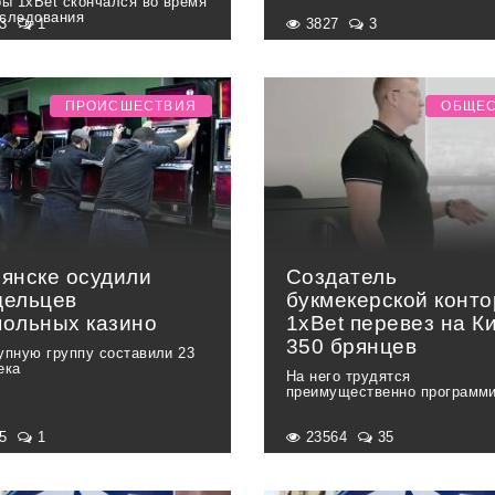
ры 1xBet скончался во время
следования
83
1
3827
3
ПРОИСШЕСТВИЯ
ОБЩЕ
рянске осудили
Создатель
дельцев
букмекерской конт
польных казино
1xBet перевез на К
350 брянцев
упную группу составили 23
ека
На него трудятся
преимущественно программ
95
1
23564
35