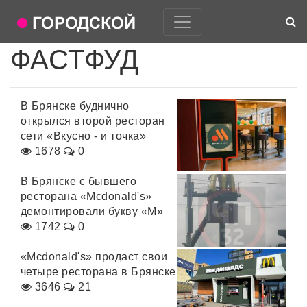
ФАСТФУД
В Брянске буднично
открылся второй ресторан
сети «Вкусно - и точка»
1678
0
В Брянске с бывшего
ресторана «Mcdonald's»
демонтировали букву «М»
1742
0
«Mcdonald's» продаст свои
четыре ресторана в Брянске
3646
21