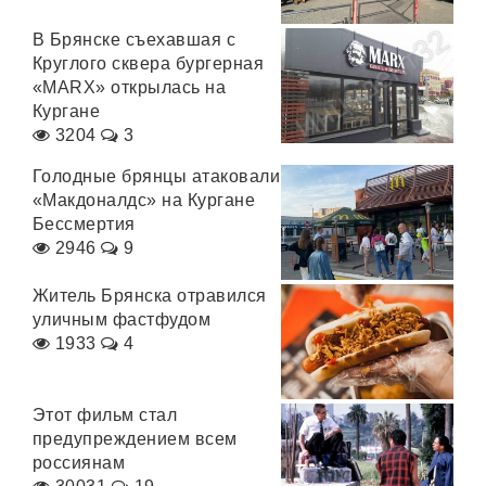
В Брянске съехавшая с
Круглого сквера бургерная
«МАRX» открылась на
Кургане
3204
3
Голодные брянцы атаковали
«Макдоналдс» на Кургане
Бессмертия
2946
9
Житель Брянска отравился
уличным фастфудом
1933
4
Этот фильм стал
предупреждением всем
россиянам