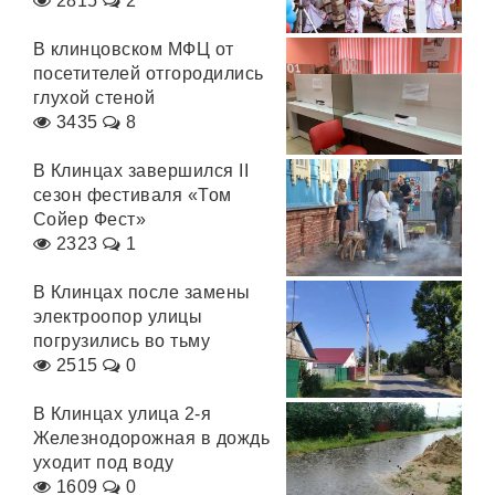
2815
2
В клинцовском МФЦ от
посетителей отгородились
глухой стеной
3435
8
В Клинцах завершился II
сезон фестиваля «Том
Сойер Фест»
2323
1
В Клинцах после замены
электроопор улицы
погрузились во тьму
2515
0
В Клинцах улица 2-я
Железнодорожная в дождь
уходит под воду
1609
0