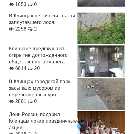
1653
0
В Клинцах не смогли спасти
заплутавшего лося
2256
2
Клинчане предвкушают
открытие долгожданного
общественного туалета
6614
20
В Клинцах городской парк
засыпало мусором из
переполненных урн
2801
0
День России подарил
Клинцам яркие праздничные
акции