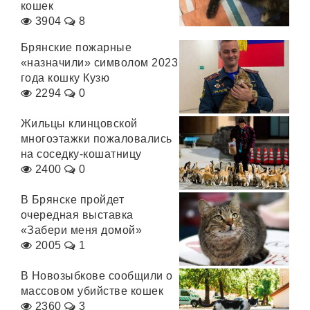
кошек
3904
8
Брянские пожарные
«назначили» символом 2023
года кошку Кузю
2294
0
Жильцы клинцовской
многоэтажки пожаловались
на соседку-кошатницу
2400
0
В Брянске пройдет
очередная выставка
«Забери меня домой»
2005
1
В Новозыбкове сообщили о
массовом убийстве кошек
2360
3