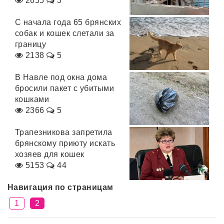
2655
3
С начала года 65 брянских
собак и кошек слетали за
границу
2138
5
В Навле под окна дома
бросили пакет с убитыми
кошками
2366
5
Трапезникова запретила
брянскому приюту искать
хозяев для кошек
5153
44
Навигация по страницам
1
2