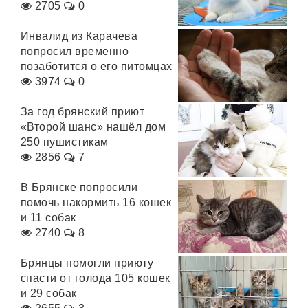
2705
0
Инвалид из Карачева
попросил временно
позаботится о его питомцах
3974
0
За год брянский приют
«Второй шанс» нашёл дом
250 пушистикам
2856
7
В Брянске попросили
помочь накормить 16 кошек
и 11 собак
2740
8
Брянцы помогли приюту
спасти от голода 105 кошек
и 29 собак