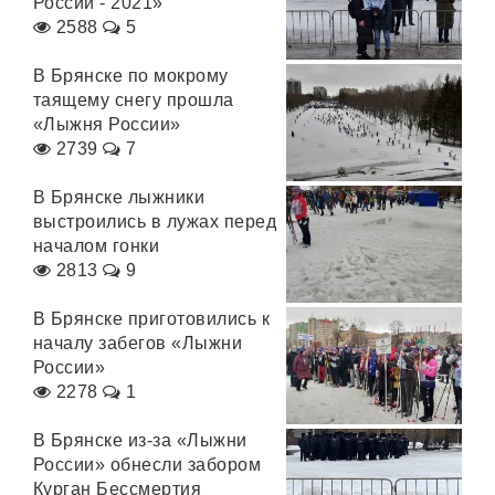
России - 2021»
2588
5
В Брянске по мокрому
таящему снегу прошла
«Лыжня России»
2739
7
В Брянске лыжники
выстроились в лужах перед
началом гонки
2813
9
В Брянске приготовились к
началу забегов «Лыжни
России»
2278
1
В Брянске из-за «Лыжни
России» обнесли забором
Курган Бессмертия