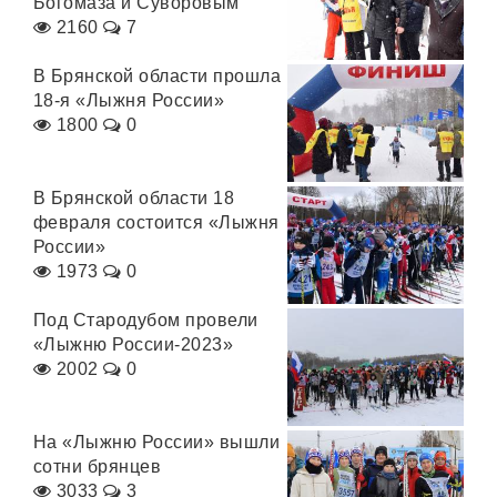
Богомаза и Суворовым
2160
7
В Брянской области прошла
18-я «Лыжня России»
1800
0
В Брянской области 18
февраля состоится «Лыжня
России»
1973
0
Под Стародубом провели
«Лыжню России-2023»
2002
0
На «Лыжню России» вышли
сотни брянцев
3033
3