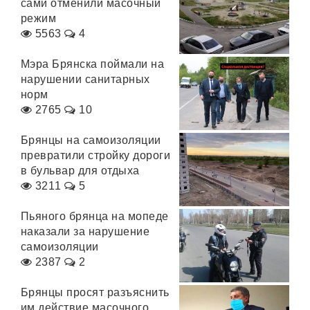
сами отменили масочный
режим
5563
4
Мэра Брянска поймали на
нарушении санитарных
норм
2765
10
Брянцы на самоизоляции
превратили стройку дороги
в бульвар для отдыха
3211
5
Пьяного брянца на мопеде
наказали за нарушение
самоизоляции
2387
2
Брянцы просят разъяснить
им действие масочного