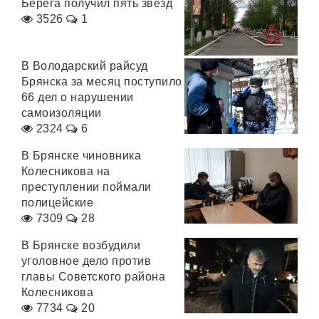
Берега получил пять звезд
3526
1
В Володарский райсуд
Брянска за месяц поступило
66 дел о нарушении
самоизоляции
2324
6
В Брянске чиновника
Колесникова на
преступлении поймали
полицейские
7309
28
В Брянске возбудили
уголовное дело против
главы Советского района
Колесникова
7734
20