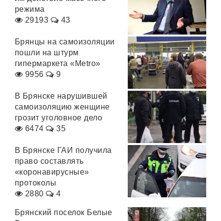
режима
29193
43
Брянцы на самоизоляции
пошли на штурм
гипермаркета «Metro»
9956
9
В Брянске нарушившей
самоизоляцию женщине
грозит уголовное дело
6474
35
В Брянске ГАИ получила
право составлять
«коронавирусные»
протоколы
2880
4
Брянский поселок Белые