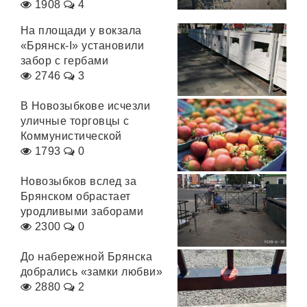
1908
4
На площади у вокзала
«Брянск-I» установили
забор с гербами
2746
3
В Новозыбкове исчезли
уличные торговцы с
Коммунистической
1793
0
Новозыбков вслед за
Брянском обрастает
уродливыми заборами
2300
0
До набережной Брянска
добрались «замки любви»
2880
2