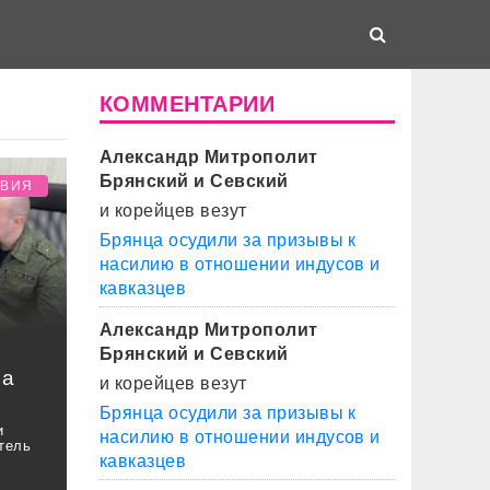
КОММЕНТАРИИ
Александр Митрополит
Брянский и Севский
ТВИЯ
и корейцев везут
Брянца осудили за призывы к
насилию в отношении индусов и
кавказцев
Александр Митрополит
Брянский и Севский
ма
и корейцев везут
Брянца осудили за призывы к
и
насилию в отношении индусов и
тель
кавказцев