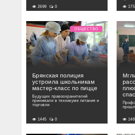
2699
0
17
ОБЩЕСТВО
Брянская полиция
Мгл
устроила школьникам
рас
мастер-класс по пицце
плю
спа
Будущих правоохранителей
принимали в техникуме питания и
Профо
торговли
прошл
1445
0
14