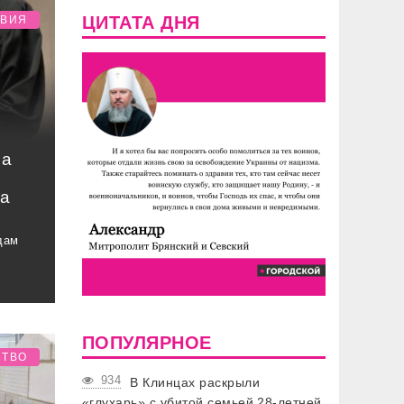
ЦИТАТА ДНЯ
ТВИЯ
ра
за
дам
ПОПУЛЯРНОЕ
СТВО
934
В Клинцах раскрыли
«глухарь» с убитой семьей 28-летней