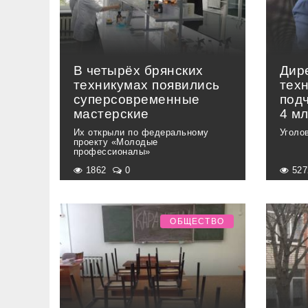
В четырёх брянских
Дир
техникумах появились
тех
суперсовременные
под
мастерские
4 м
Их открыли по федеральному
Уголо
проекту «Молодые
профессионалы»
1862
0
52
ОБЩЕСТВО