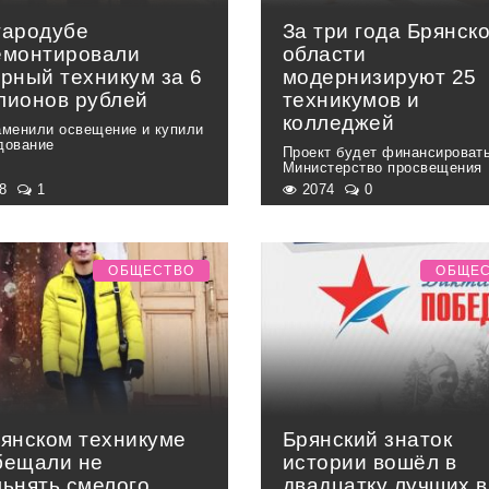
тародубе
За три года Брянск
емонтировали
области
арный техникум за 6
модернизируют 25
лионов рублей
техникумов и
колледжей
аменили освещение и купили
дование
Проект будет финансироват
Министерство просвещения
88
1
2074
0
ОБЩЕСТВО
ОБЩЕ
рянском техникуме
Брянский знаток
бещали не
истории вошёл в
льнять смелого
двадцатку лучших в