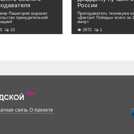
подавателя
России
мир Пашигорев выразил
Преподаватель техникума н
ольство принудительной
«Диктант Победы» всего за 
нацией
минут
03
10
2972
1
атная связь
О проекте