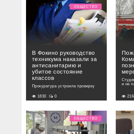
ОБЩЕСТВО
В Фокино руководство
Пож
техникума наказали за
Ком
антисанитарию и
поз
убитое состояние
мер
классов
Студе
и не 
Прокуратура устроила проверку
1830
0
21
ОБЩЕСТВО