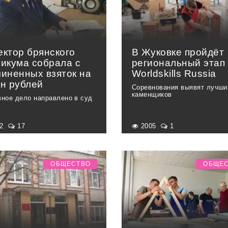
ектор брянского
В Жуковке пройдёт
никума собрала с
региональный этап
чиненных взяток на
Worldskills Russia
лн рублей
Соревнования выявят лучши
каменщиков
вное дело направлено в суд
72
17
2005
1
ОБЩЕСТВО
ОБЩЕ