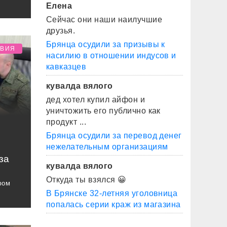
Елена
Сейчас они наши наилучшие
друзья.
Брянца осудили за призывы к
ТВИЯ
насилию в отношении индусов и
кавказцев
кувалда вялого
дед хотел купил айфон и
уничтожить его публично как
продукт ...
Брянца осудили за перевод денег
нежелательным организациям
за
кувалда вялого
Откуда ты взялся 😀
фом
В Брянске 32-летняя уголовница
попалась серии краж из магазина