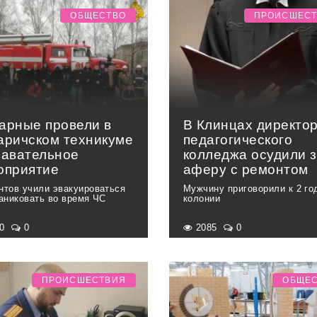
ОБЩЕСТВО
ПРОИСШЕС
арные провели в
В Клинцах директо
аричском техникуме
педагогического
навательное
колледжа осудили 
оприятие
аферу с ремонтом
нтов учили эвакуироваться
Мужчину приговорили к 2 го
паниковать во время ЧС
колонии
60
0
2085
0
ПРОИСШЕСТВИЯ
ОБЩЕ