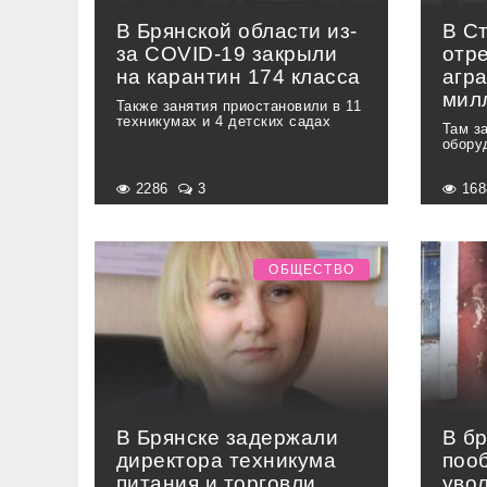
В Брянской области из-
В С
за COVID-19 закрыли
отр
на карантин 174 класса
агр
мил
Также занятия приостановили в 11
техникумах и 4 детских садах
Там з
обору
2286
3
16
ОБЩЕСТВО
В Брянске задержали
В б
директора техникума
поо
питания и торговли
уво