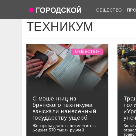
ОБЩЕСТВО
ПР
ТЕХНИКУМ
ОБЩЕСТВО
С мошенниц из
Тра
брянского техникума
пол
взыскали нанесенный
«Ур
государству ущерб
уне
Женщины должны возместить в
Занят
бюджет 570 тысяч рублей
отрас
транс