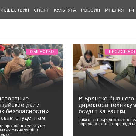
ОИСШЕСТВИЯ
СПОРТ
КУЛЬТУРА
РОССИЯ
МНЕНИЯ
ОБЩЕСТВО
ПРОИСШЕС
нспортные
В Брянске бывшего
ицейские дали
директора технику
ок безопасности»
осудят за взятки
чским студентам
Также за посредничество пр
передаче ответит преподава
ие прошло в техникуме
левых технологий и
порта