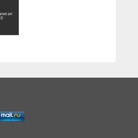
аписал
10