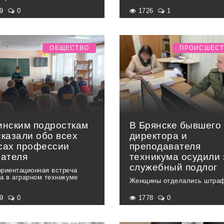
59
0
1726
1
ОБЩЕСТВО
ПРОИСШЕС
инским подросткам
В Брянске бывшего
сказали обо всех
директора и
сах профессии
преподавателя
сателя
техникума осудили 
служебный подлог
риентационная встреча
а в аграрном техникуме
Женщины отделались штра
89
0
1778
0