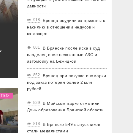
давности
918
Брянца осудили за призывы к
насилию в отношении индусов и
кавказцев
881
В Брянске после иска в суд
х
владелец снес незаконные АЗС и
автомойку на Бежицкой
852
Брянец при покупке иномарки
под заказ потерял более 2 млн
рублей
СТВО
839
В Майском парке отметили
День образования Брянской области
818
В Брянске 549 выпускников
стали медалистами