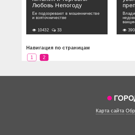
Любовь Непогоду
пре
Ее подозревают в мошенничестве
Влади
и взяточничестве
недов
вакци
10432
33
39
Навигация по страницам
1
2
Карта сайта
Обр