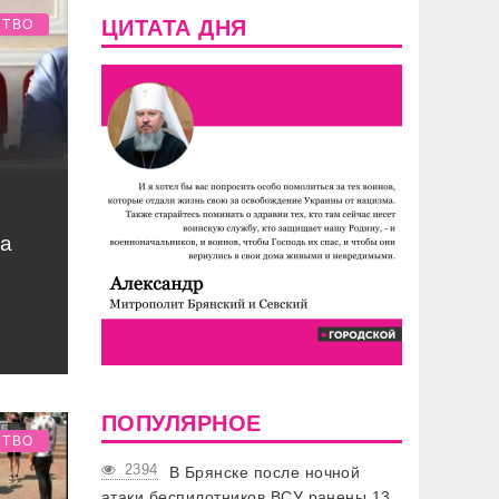
ЦИТАТА ДНЯ
СТВО
а
ПОПУЛЯРНОЕ
СТВО
2394
В Брянске после ночной
атаки беспилотников ВСУ ранены 13