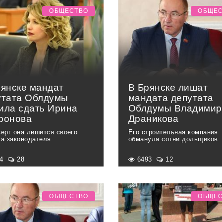
ОБЩЕСТВО
ОБЩЕ
рянске мандат
В Брянске лишат
утата Облдумы
мандата депутата
ила сдать Ирина
Облдумы Владимир
фонова
Драникова
верг она лишится своего
Его строительная компания
са законодателя
обманула сотни дольщиков
44
28
6493
12
ОБЩЕСТВО
ОБЩЕ