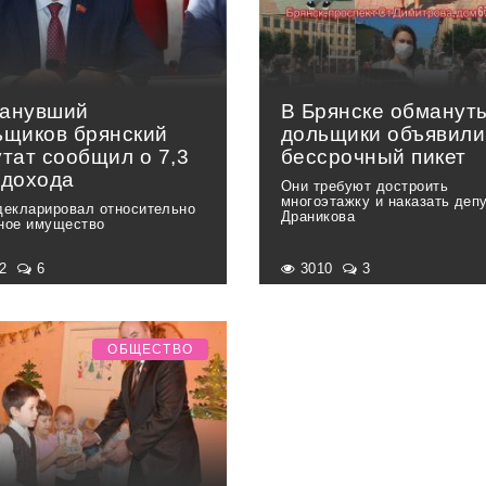
анувший
В Брянске обманут
ьщиков брянский
дольщики объявили
тат сообщил о 7,3
бессрочный пикет
 дохода
Они требуют достроить
многоэтажку и наказать деп
декларировал относительно
Драникова
ное имущество
62
6
3010
3
ОБЩЕСТВО