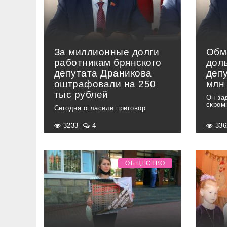
За миллионные долги
Обм
работникам брянского
дол
депутата Драникова
депу
оштрафовали на 250
млн
тыс рублей
Он за
скром
Сегодня огласили приговор
3233
4
33
ОБЩЕСТВО