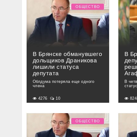
ОБЩЕСТВО
В Брянске обманувшего
В Б
дольщиков Драникова
деп
лишили статуса
реш
депутата
Ага
Облдума потеряла еще одного
В чет
члена
стату
4276
10
82
ОБЩЕСТВО