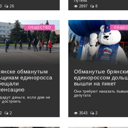
Путина
30
26
2897
8
ОБЩЕСТВО
ОБЩЕ
рянске обманутым
Обманутые брянск
ьщикам единоросса
единороссом доль
бещали
вышли на пикет
пенсацию
Они требуют наказать бывш
депутата
дадут деньги, если дом не
т достроить
72
2
3543
2