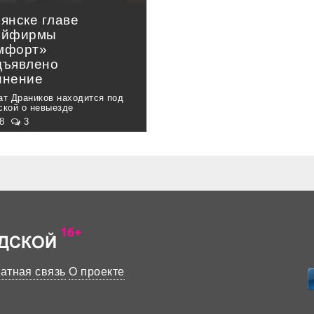
янске главе
ойфирмы
мфорт»
дъявлено
инение
ат Драников находится под
ской о невыезде
48
3
атная связь
О проекте