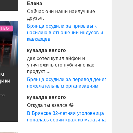
Елена
Сейчас они наши наилучшие
друзья.
Брянца осудили за призывы к
СТВО
насилию в отношении индусов и
кавказцев
кувалда вялого
дед хотел купил айфон и
уничтожить его публично как
продукт ...
им
Брянца осудили за перевод денег
щики
нежелательным организациям
его
кувалда вялого
Откуда ты взялся 😀
В Брянске 32-летняя уголовница
попалась серии краж из магазина