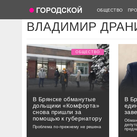
ОБЩЕСТВО
ПР
ВЛАДИМИР ДРАН
ОБЩЕСТВО
В Брянске обманутые
В Б
дольщики «Комфорта»
еди
снова пришли за
зав
помощью к губернатору
Обман
депут
Проблема по-прежнему не решена
предн