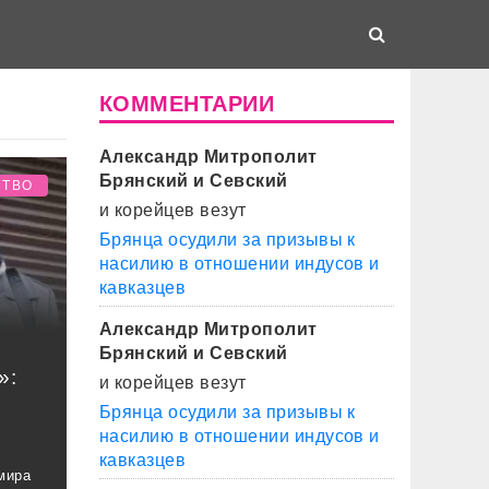
КОММЕНТАРИИ
Александр Митрополит
Брянский и Севский
СТВО
и корейцев везут
Брянца осудили за призывы к
насилию в отношении индусов и
кавказцев
Александр Митрополит
Брянский и Севский
»:
и корейцев везут
Брянца осудили за призывы к
насилию в отношении индусов и
кавказцев
мира