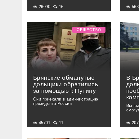
26090
16
56
ОБЩЕСТВО
Брянские обманутые
В Б
дольщики обратились
дол
за помощью к Путину
поо
ком
Они приехали в администрацию
президента России
Им вы
смогу
45701
11
20