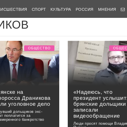
ОИСШЕСТВИЯ
СПОРТ
КУЛЬТУРА
РОССИЯ
МНЕНИЯ
ИКОВ
ОБЩЕСТВО
ОБЩЕ
рянске на
«Надеюсь, что
норосса Драникова
президент услышит
ели уголовное дело
брянские дольщики
записали
увший дольщиков экс-
видеообращение
ат поплатится за
амеренного банкротство
Люди просят помощи Влади