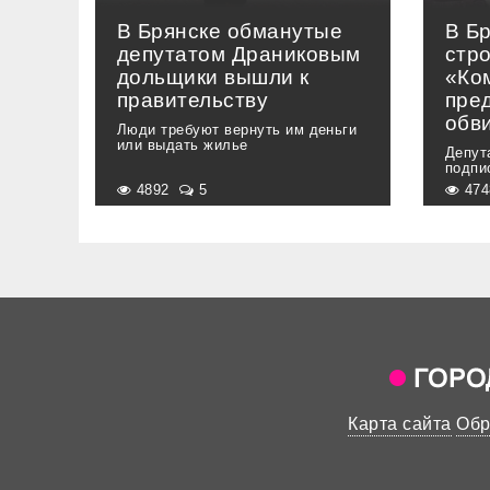
В Брянске обманутые
В Бр
депутатом Драниковым
стр
дольщики вышли к
«Ко
правительству
пре
обв
Люди требуют вернуть им деньги
или выдать жилье
Депут
подпи
4892
5
47
Карта сайта
Обр