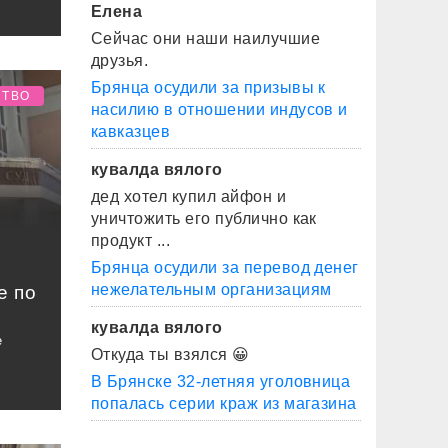
Елена
Сейчас они наши наилучшие
друзья.
Брянца осудили за призывы к
СТВО
насилию в отношении индусов и
кавказцев
кувалда вялого
дед хотел купил айфон и
уничтожить его публично как
продукт ...
Брянца осудили за перевод денег
нежелательным организациям
е по
кувалда вялого
е
Откуда ты взялся 😀
В Брянске 32-летняя уголовница
попалась серии краж из магазина