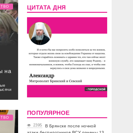
ЦИТАТА ДНЯ
СТВО
ы на
ные
тысячи
ПОПУЛЯРНОЕ
СТВО
2395
В Брянске после ночной
атаки беспилотников ВСУ ранены 13