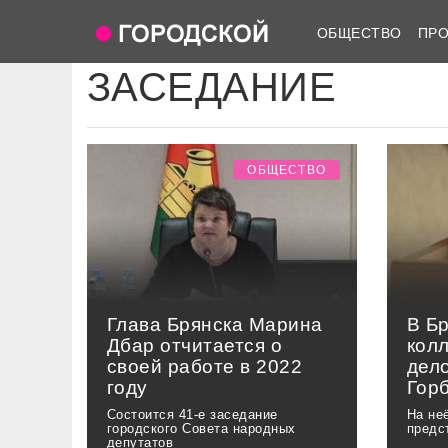
ОБЩЕСТВО
ПР
ЗАСЕДАНИЕ
ОБЩЕСТВО
Глава Брянска Марина
В Б
Дбар отчитается о
кол
своей работе в 2022
дел
году
Гор
Состоится 41-е заседание
На не
городского Совета народных
предс
депутатов