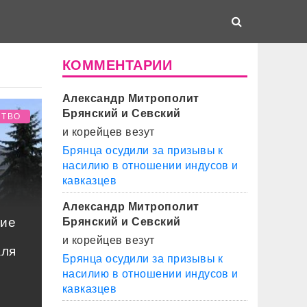
КОММЕНТАРИИ
Александр Митрополит
Брянский и Севский
СТВО
и корейцев везут
Брянца осудили за призывы к
насилию в отношении индусов и
кавказцев
Александр Митрополит
ние
Брянский и Севский
и корейцев везут
аля
Брянца осудили за призывы к
насилию в отношении индусов и
кавказцев