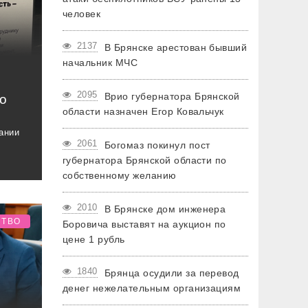
человек
2137
В Брянске арестован бывший
начальник МЧС
2095
Врио губернатора Брянской
о
области назначен Егор Ковальчук
ании
2061
Богомаз покинул пост
губернатора Брянской области по
собственному желанию
2010
В Брянске дом инженера
СТВО
Боровича выставят на аукцион по
цене 1 рубль
1840
Брянца осудили за перевод
денег нежелательным организациям