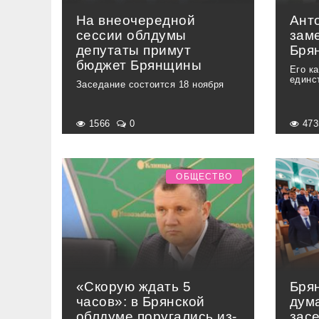
На внеочередной
Ант
сессии облдумы
зам
депутаты примут
Бря
бюджет Брянщины
Его к
единс
Заседание состоится 18 ноября
1566
0
47
ОБЩЕСТВО
«Скорую ждать 5
Бря
часов»: в Брянской
дум
облдуме поругались из-
зас