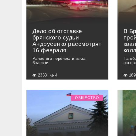
Дело об отставке
В Б
брянского судьи
про
Андрусенко рассмотрят
ква
16 февраля
кол
Ранее его перенесли из-за
На об
болезни
основ
2333
4
18
ОБЩЕСТВО