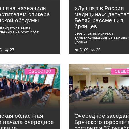
ошина назначили
«Лучшая в России
естителем спикера
медицина»: депута
нской облдумы
Беляй рассмешил
брянцев
андидатура была
твенной на этот пост
Якобы наша система
здравоохранения на высоча
уровне
35
27
5169
30
ОБЩЕСТВО
ОБЩЕ
нская областная
Очередное заседа
а начала очередное
Брянского горсовет
едание
состоится 27 октяб