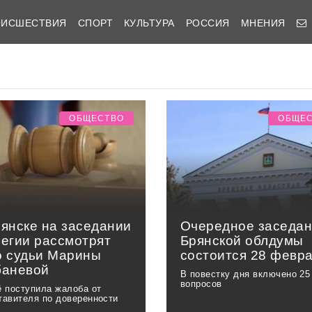
ОИСШЕСТВИЯ
СПОРТ
КУЛЬТУРА
РОССИЯ
МНЕНИЯ
ОБЩЕСТВО
ОБЩЕ
рянске на заседании
Очередное заседа
легии рассмотрят
Брянской облдумы
о судьи Марины
состоится 28 февр
баневой
В повестку дня включено 25
вопросов
ё поступила жалоба от
тавителя по доверенности