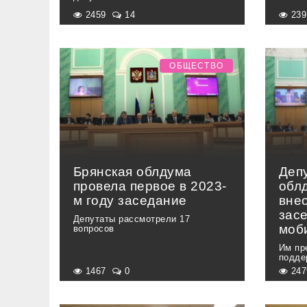
2459
14
23
ОБЩЕСТВО
Брянская облдума
Деп
провела первое в 2023-
обл
м году заседание
вне
зас
Депутаты рассмотрели 17
моб
вопросов
Им пр
подде
1467
0
24