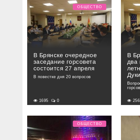
ОБЩЕСТВО
В Брянске очередное
В Б
заседание горсовета
два
состоится 27 апреля
лет
Дук
В повестке дня 20 вопросов
Вопро
горсо
1695
0
25
ОБЩЕСТВО