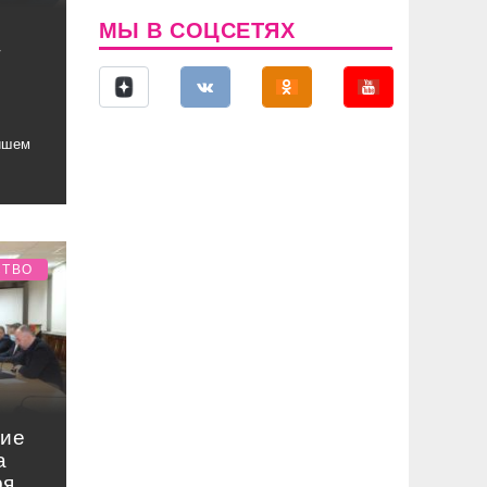
МЫ В СОЦСЕТЯХ
т
йшем
СТВО
ние
а
ря