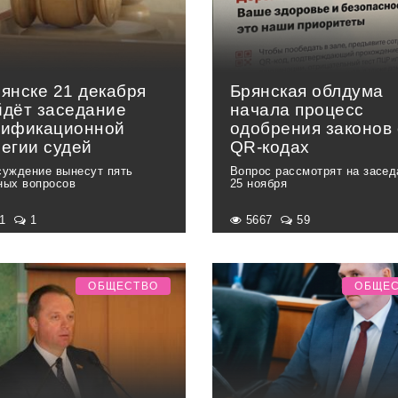
рянске 21 декабря
Брянская облдума
йдёт заседание
начала процесс
лификационной
одобрения законов 
легии судей
QR-кодах
суждение вынесут пять
Вопрос рассмотрят на засед
ных вопросов
25 ноября
91
1
5667
59
ОБЩЕСТВО
ОБЩЕ