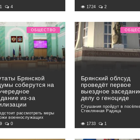
91
4
1724
2
ОБЩЕСТВО
ОБЩЕ
утаты Брянской
Брянский облсуд
думы соберутся на
проведёт первое
очередное
выездное заседани
едание из-за
делу о геноциде
илизации
Слушания пройдут в посёлк
Стеклянная Радица
едстоит рассмотреть меры
ржи военнослужащих
79
0
1733
1