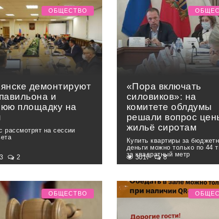
ОБЩЕСТВО
ОБЩЕ
рянске демонтируют
«Пора включать
 павильона и
силовиков»: на
нюю площадку на
комитете облдумы
и
решали вопрос цен
жильё сиротам
с рассмотрят на сессии
вета
Купить квартиры за бюджет
деньги можно только по 44 
за квадратный метр
63
2
3017
8
ОБЩЕСТВО
ОБЩЕ