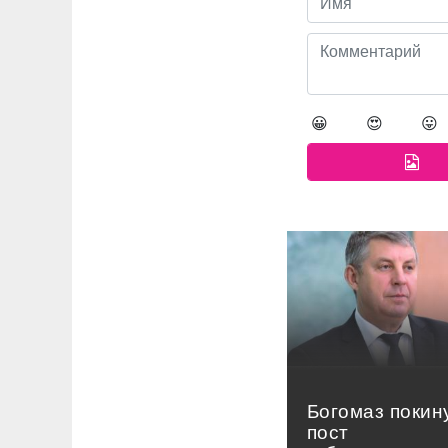
😀
😍
😛
Богомаз покин
пост