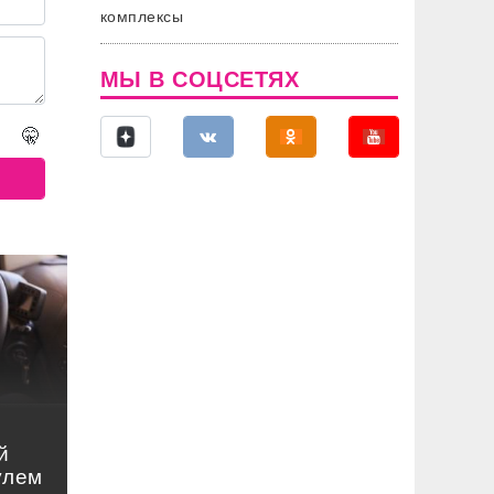
комплексы
МЫ В СОЦСЕТЯХ
🤫
й
улем