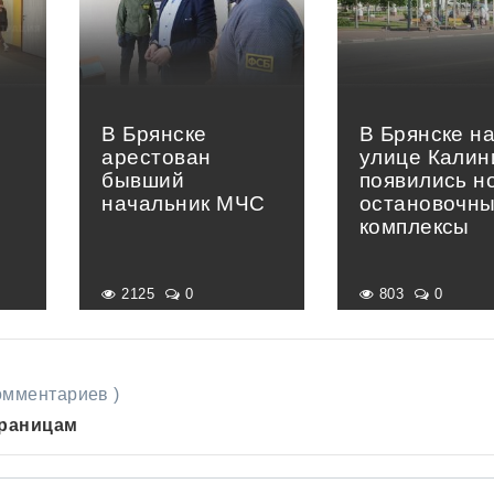
В Брянске
В Брянске н
арестован
улице Калин
бывший
появились н
начальник МЧС
остановочн
комплексы
2125
0
803
0
комментариев )
траницам