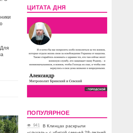
ЦИТАТА ДНЯ
рники
о
 Для
на
ПОПУЛЯРНОЕ
941
В Клинцах раскрыли
«глухарь» с убитой семьей 28-летней