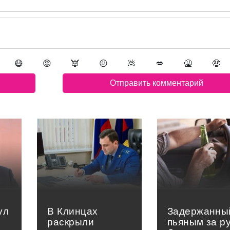
😷
😡
👿
😖
💩
💋
🤮
🤑
ул
В Клинцах
Задержанны
раскрыли
пьяным за р