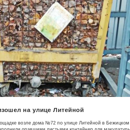
изошел на улице Литейной
ощадке возле дома №72 по улице Литейной в Бежицком
аполнили опавшими листьями контейнер для макулатуры