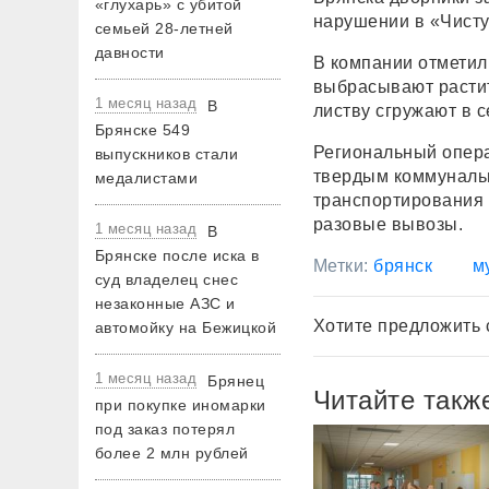
«глухарь» с убитой
нарушении в «Чисту
семьей 28-летней
давности
В компании отметили
выбрасывают растит
1 месяц назад
В
листву сгружают в с
Брянске 549
Региональный опера
выпускников стали
твердым коммунальн
медалистами
транспортирования 
разовые вывозы.
1 месяц назад
В
Брянске после иска в
Метки:
брянск
м
суд владелец снес
незаконные АЗС и
Хотите предложить 
автомойку на Бежицкой
1 месяц назад
Брянец
Читайте такж
при покупке иномарки
под заказ потерял
более 2 млн рублей