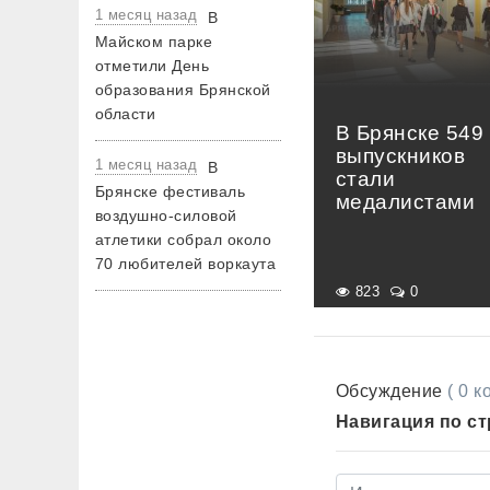
1 месяц назад
В
Майском парке
отметили День
образования Брянской
области
В Брянске 549
выпускников
1 месяц назад
В
стали
Брянске фестиваль
медалистами
воздушно-силовой
атлетики собрал около
70 любителей воркаута
823
0
Обсуждение
( 0 
Навигация по с