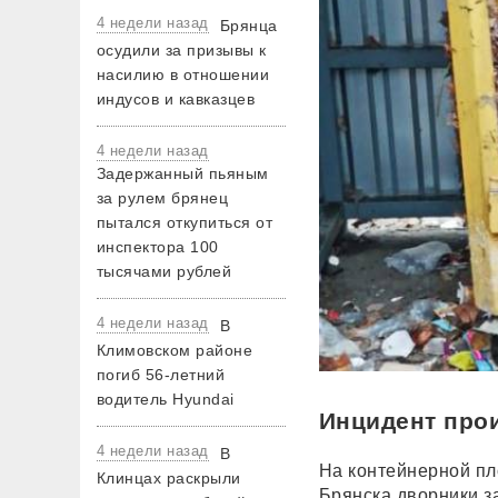
4 недели назад
Брянца
осудили за призывы к
насилию в отношении
индусов и кавказцев
4 недели назад
Задержанный пьяным
за рулем брянец
пытался откупиться от
инспектора 100
тысячами рублей
4 недели назад
В
Климовском районе
погиб 56-летний
водитель Hyundai
Инцидент про
4 недели назад
В
На контейнерной пл
Клинцах раскрыли
Брянска дворники з