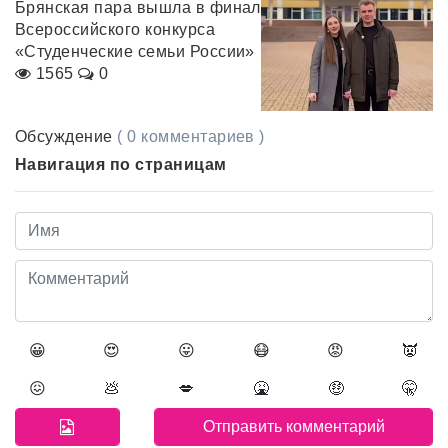
Брянская пара вышла в финал
Всероссийского конкурса
«Студенческие семьи России»
1565
0
Обсуждение
( 0 комментариев )
Навигация по страницам
😀
😍
😛
😷
😡
👿
😖
💩
💋
🤮
🤑
🤫