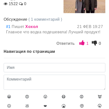
1522
0
Обсуждение
( 1 комментарий )
#1
Пишет
Хохол
21 ФЕВ 19:27
Главное что водка подешевела! Лучший продукт!
Ответить
1
0
Навигация по страницам
😀
😍
😛
😷
😡
👿
😖
💩
💋
🤮
🤑
🤫