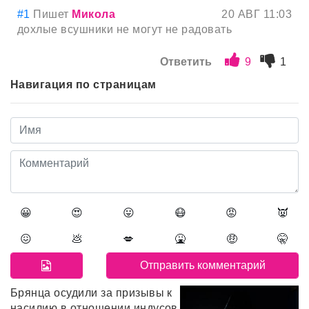
#1
Пишет
Микола
20 АВГ 11:03
дохлые всушники не могут не радовать
Ответить
9
1
Навигация по страницам
😀
😍
😛
😷
😡
👿
😖
💩
💋
🤮
🤑
🤫
Брянца осудили за призывы к
насилию в отношении индусов