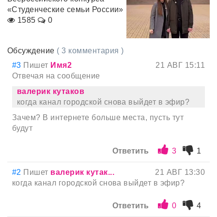
«Студенческие семьи России»
1585
0
Обсуждение
( 3 комментария )
#3
Пишет
Имя2
21 АВГ 15:11
Отвечая на сообщение
валерик кутаков
когда канал городской снова выйдет в эфир?
Зачем? В интернете больше места, пусть тут
будут
Ответить
3
1
#2
Пишет
валерик кутак...
21 АВГ 13:30
когда канал городской снова выйдет в эфир?
Ответить
0
4