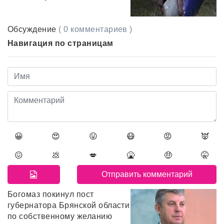
Обсуждение
( 0 комментариев )
Навигация по страницам
😀
😍
😛
😷
😡
👿
😖
💩
💋
🤮
🤑
🤫
Богомаз покинул пост
губернатора Брянской области
по собственному желанию