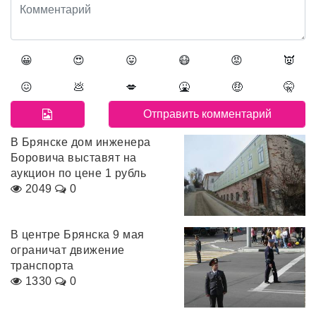
😀
😍
😛
😷
😡
👿
😖
💩
💋
🤮
🤑
🤫
В Брянске дом инженера
Боровича выставят на
аукцион по цене 1 рубль
2049
0
В центре Брянска 9 мая
ограничат движение
транспорта
1330
0