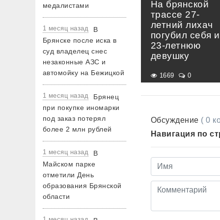
На брянской
медалистами
трассе 27-
летний лихач
1 месяц назад
В
погубил себя и
Брянске после иска в
23-летнюю
суд владелец снес
девушку
незаконные АЗС и
автомойку на Бежицкой
1669
0
1 месяц назад
Брянец
при покупке иномарки
под заказ потерял
Обсуждение
( 0 
более 2 млн рублей
Навигация по с
1 месяц назад
В
Майском парке
отметили День
образования Брянской
области
1 месяц назад