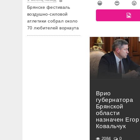
В
😀
😍
😛
Брянске фестиваль
воздушно-силовой
атлетики собрал около
70 любителей воркаута
Врио
губернатора
Брянской
области
назначен Егор
Ковальчук
2084
0