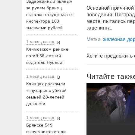
Задержанный пьяным
за рулем брянец
Основной причиной 
пытался откупиться от
поведения. Постра
инспектора 100
месте, пытались пе
тысячами рублей
зацепинга.
Метки:
железная до
1 месяц назад
В
Климовском районе
погиб 56-летний
Хотите предложить 
водитель Hyundai
Читайте такж
1 месяц назад
В
Клинцах раскрыли
«глухарь» с убитой
семьей 28-летней
давности
1 месяц назад
В
Брянске 549
выпускников стали