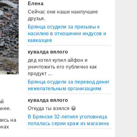
Елена
Сейчас они наши наилучшие
друзья.
Брянца осудили за призывы к
насилию в отношении индусов и
кавказцев
кувалда вялого
дед хотел купил айфон и
уничтожить его публично как
продукт ...
Брянца осудили за перевод денег
нежелательным организациям
кувалда вялого
ой
анее.
Откуда ты взялся 😀
В Брянске 32-летняя уголовница
ись на
попалась серии краж из магазина
онах