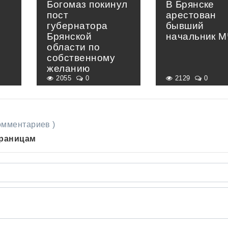
Богомаз покинул
В Брянске
пост
арестован
губернатора
бывший
Брянской
начальник 
области по
собственному
желанию
2055
0
2129
0
комментариев )
траницам