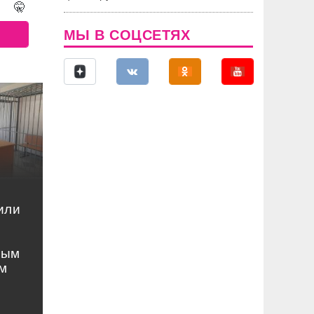
🤫
МЫ В СОЦСЕТЯХ
или
ным
м