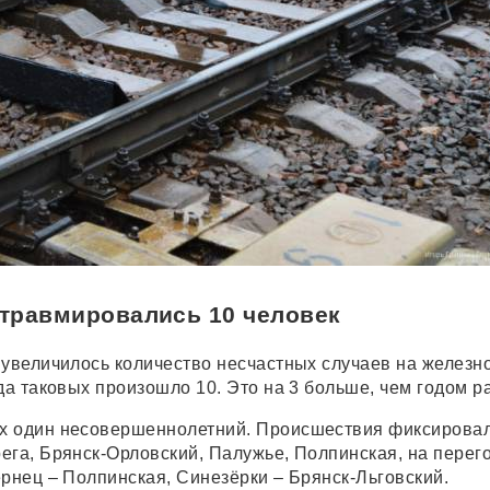
 травмировались 10 человек
 увеличилось количество несчастных случаев на железн
да таковых произошло 10. Это на 3 больше, чем годом р
х один несовершеннолетний. Происшествия фиксировал
ега, Брянск-Орловский, Палужье, Полпинская, на перег
ернец – Полпинская, Синезёрки – Брянск-Льговский.