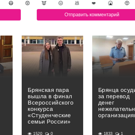
😷
😡
👿
😖
💩
💋
🤮
🤑
Брянская пара
Брянца осуд
вышла в финал
за перевод
Всероссийского
денег
конкурса
нежелатель
«Студенческие
организация
семьи России»
1520
0
1833
1