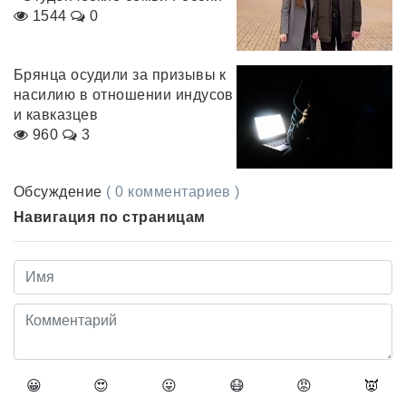
1544
0
Брянца осудили за призывы к
насилию в отношении индусов
и кавказцев
960
3
Обсуждение
( 0 комментариев )
Навигация по страницам
😀
😍
😛
😷
😡
👿