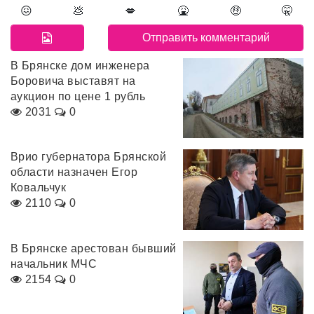
😖
💩
💋
🤮
🤑
🤫
В Брянске дом инженера
Боровича выставят на
аукцион по цене 1 рубль
2031
0
Врио губернатора Брянской
области назначен Егор
Ковальчук
2110
0
В Брянске арестован бывший
начальник МЧС
2154
0