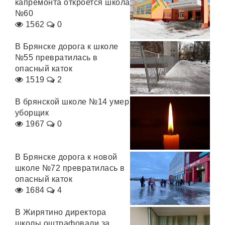
капремонта откроется школа
№60
1562
0
В Брянске дорога к школе
№55 превратилась в
опасный каток
1519
2
В брянской школе №14 умер
уборщик
1967
0
В Брянске дорога к новой
школе №72 превратилась в
опасный каток
1684
4
В Жирятино директора
школы оштрафовали за