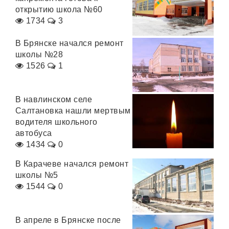
открытию школа №60
1734
3
В Брянске начался ремонт
школы №28
1526
1
В навлинском селе
Салтановка нашли мертвым
водителя школьного
автобуса
1434
0
В Карачеве начался ремонт
школы №5
1544
0
В апреле в Брянске после