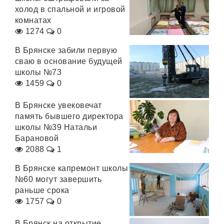
холод в спальной и игровой
комнатах
1274
0
В Брянске забили первую
сваю в основание будущей
школы №73
1459
0
В Брянске увековечат
память бывшего директора
школы №39 Натальи
Барановой
2088
1
В Брянске капремонт школы
№60 могут завершить
раньше срока
1757
0
В Брянск на открытие