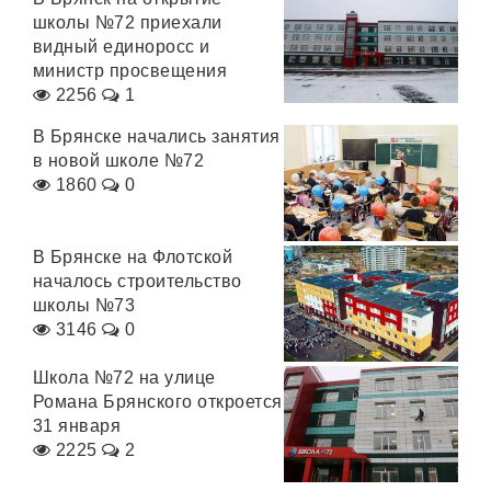
школы №72 приехали
видный единоросс и
министр просвещения
2256
1
В Брянске начались занятия
в новой школе №72
1860
0
В Брянске на Флотской
началось строительство
школы №73
3146
0
Школа №72 на улице
Романа Брянского откроется
31 января
2225
2