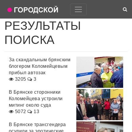
РЕЗУЛЬТАТЫ
ПОИСКА
За скандальным брянским
блогером Коломейцевым
прибыл автозак
3205
3
В Брянске сторонники
Коломейцева устроили
митинг около суда
5072
13
В Брянске трансгендера
осудили за эротические