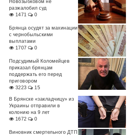
Новозыбковом не
разжалобил суд
1471
0
Брянца осудят за махинации
с чернобыльскими
выплатами
1707
0
Подсудимый Коломейцев
приказал брянцам
поддержать его перед
приговором
3223
15
В Брянске «закладчицу» из
Украины отправили в
колонию на 9 лет
1672
0
Виновник смертельного ДТП