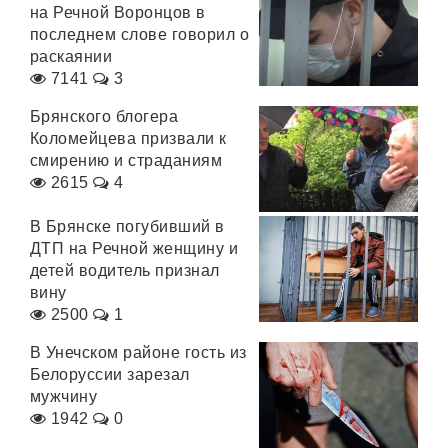
на Речной Воронцов в
последнем слове говорил о
раскаянии
7141
3
Брянского блогера
Коломейцева призвали к
смирению и страданиям
2615
4
В Брянске погубивший в
ДТП на Речной женщину и
детей водитель признал
вину
2500
1
В Унечском районе гость из
Белоруссии зарезал
мужчину
1942
0