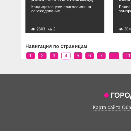
Кандидатов уже пригласили на
Ранее
собеседование
зампр
2803
2
30
Навигация по страницам
1
2
3
4
5
6
7
…
11
Карта сайта
Обр