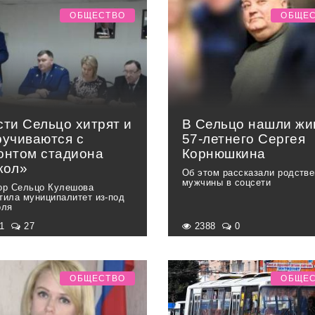
ОБЩЕСТВО
ОБЩЕ
сти Сельцо хитрят и
В Сельцо нашли ж
ручиваются с
57-летнего Сергея
онтом стадиона
Корнюшкина
кол»
Об этом рассказали родстве
мужчины в соцсети
ор Сельцо Кулешова
тила муниципалитет из-под
оля
31
27
2388
0
ОБЩЕСТВО
ОБЩЕ