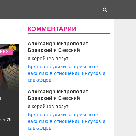
КОММЕНТАРИИ
Александр Митрополит
Брянский и Севский
ТВИЯ
и корейцев везут
Брянца осудили за призывы к
насилию в отношении индусов и
кавказцев
Александр Митрополит
м
Брянский и Севский
и корейцев везут
Брянца осудили за призывы к
ром 26
насилию в отношении индусов и
кавказцев