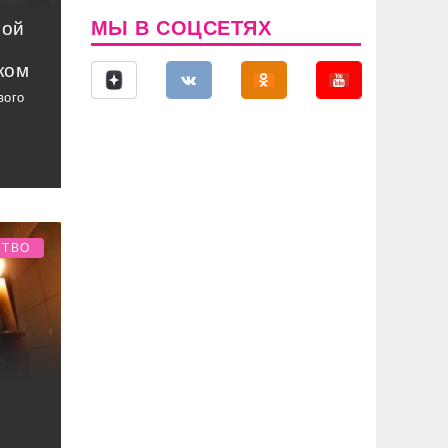
МЫ В СОЦСЕТЯХ
ной
ком
вого
СТВО
з