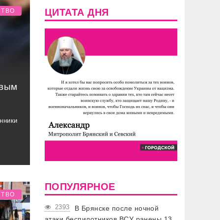
ЦИТАТА ДНЯ
СТВО
ивым
нники
ПОПУЛЯРНОЕ
СТВО
2393
В Брянске после ночной
атаки беспилотников ВСУ ранены 13