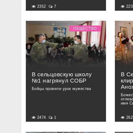
2352
7
22
ОБЩЕСТВО
В сельцовскую школу
В С
№1 нагрянул СОБР
кли
Ано
Бойцы провели урок мужества
Божес
отпев
имя С
2474
1
26