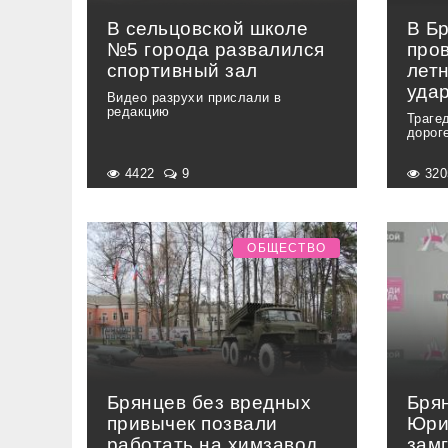
В сельцовской школе
В Б
№5 города развалился
пров
спортивный зал
летн
уда
Видео разрухи прислали в
редакцию
Траге
дорог
4422
9
32
ОБЩЕСТВО
Брянцев без вредных
Бря
привычек позвали
Юри
работать на химзавод
зам