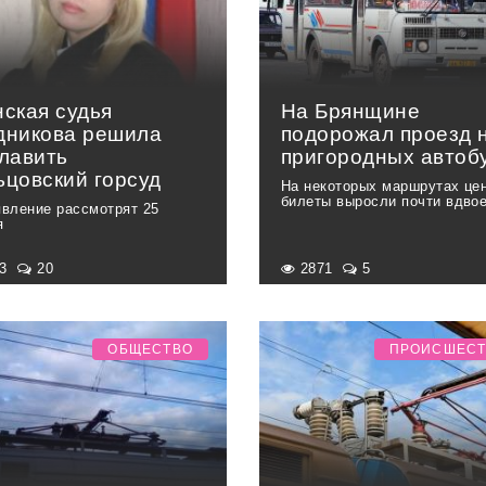
нская судья
На Брянщине
дникова решила
подорожал проезд 
главить
пригородных автоб
ьцовский горсуд
На некоторых маршрутах це
билеты выросли почти вдво
явление рассмотрят 25
я
03
20
2871
5
ОБЩЕСТВО
ПРОИСШЕС