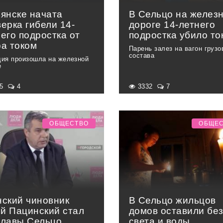
рянске начата
В Сельцо на желез
ерка гибели 14-
дороге 14-летнего
его подростка от
подростка убило то
ра током
Парень залез на вагон грузо
состава
дия произошла на железной
е
05
4
3332
7
ОБЩЕСТВО
ОБЩЕ
нский чиновник
В Сельцо жильцов
й Пацинский стал
домов оставили бе
главы Сельцо
света и воды