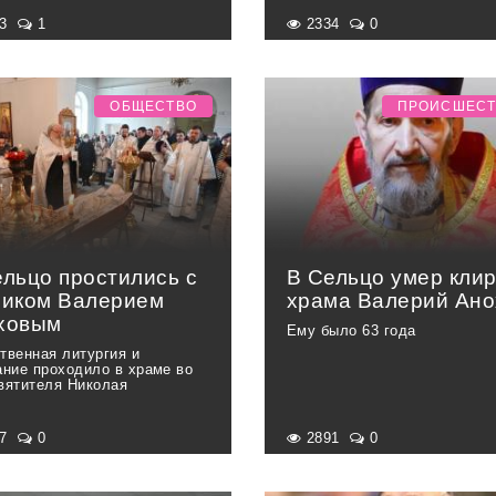
33
1
2334
0
ОБЩЕСТВО
ПРОИСШЕС
ельцо простились с
В Сельцо умер клир
риком Валерием
храма Валерий Ано
ховым
Ему было 63 года
твенная литургия и
ание проходило в храме во
вятителя Николая
27
0
2891
0