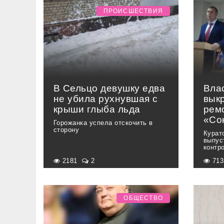
ПРОИСШЕСТВИЯ
В Сельцо девушку едва
Вла
не убила рухнувшая с
вык
крыши глыба льда
рем
«Со
Горожанка успела отскочить в
сторону
Курат
выпус
контр
2181
2
71
ОБЩЕСТВО