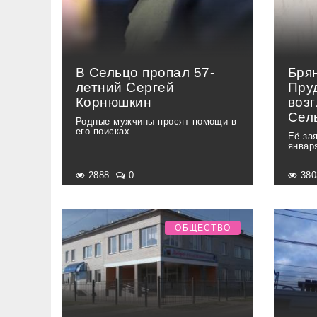
В Сельцо пропал 57-
Бря
летний Сергей
Пру
Корнюшкин
воз
Сел
Родные мужчины просят помощи в
его поисках
Её за
январ
2888
0
38
ОБЩЕСТВО