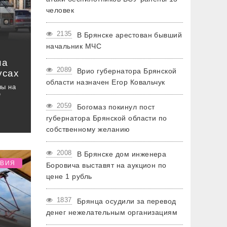
человек
2135
В Брянске арестован бывший
начальник МЧС
на
2089
Врио губернатора Брянской
усах
области назначен Егор Ковальчук
ны на
е
2059
Богомаз покинул пост
губернатора Брянской области по
собственному желанию
2008
В Брянске дом инженера
ТВИЯ
Боровича выставят на аукцион по
цене 1 рубль
1837
Брянца осудили за перевод
денег нежелательным организациям