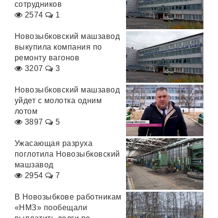
сотрудников
2574
1
Новозыбковский машзавод
выкупила компания по
ремонту вагонов
3207
3
Новозыбковский машзавод
уйдет с молотка одним
лотом
3897
5
Ужасающая разруха
поглотила Новозыбковский
машзавод
2954
7
В Новозыбкове работникам
«НМЗ» пообещали