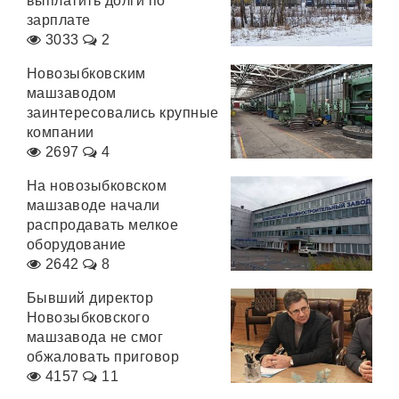
выплатить долги по
зарплате
3033
2
Новозыбковским
машзаводом
заинтересовались крупные
компании
2697
4
На новозыбковском
машзаводе начали
распродавать мелкое
оборудование
2642
8
Бывший директор
Новозыбковского
машзавода не смог
обжаловать приговор
4157
11