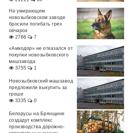
На умирающем
новозыбковском заводе
бросили погибать трех
овчарок
2766
7
«Амкодор» не отказался от
покупки новозыбковского
машзавода
3755
1
Новозыбковский машзавод
предложили выкупить за
гроши
3335
0
Белорусы на Брянщине
создадут комплекс
производства дорожно-