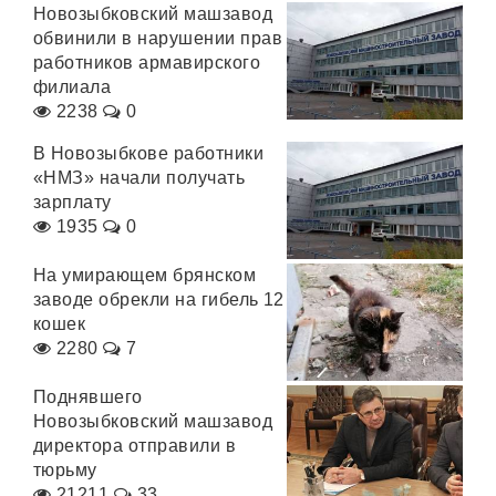
Новозыбковский машзавод
обвинили в нарушении прав
работников армавирского
филиала
2238
0
В Новозыбкове работники
«НМЗ» начали получать
зарплату
1935
0
На умирающем брянском
заводе обрекли на гибель 12
кошек
2280
7
Поднявшего
Новозыбковский машзавод
директора отправили в
тюрьму
21211
33