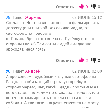
Ответить
0
0
#9
Пишет
Жоржик
02 ИЮНЬ 15:12
Согласен. Но гораздо важнее заасфальтировать
дорожку (или плиткой, как сейчас модно) от
светофора на повороте
от Романа брянского вверх на Путёвку (что со
стороны маяка) Там сотни людей ежедневно
ароходят, меся грязь .
Ответить
2
0
#8
Пишет
Андрей
02 ИЮНЬ 02:00
А про совсем неудобный и глупый светофор на
Раздолье собирающий огромную пробку в
сторону Черемушек, какой «дядя» программу на
него ставил, по ходу у него «вава» в голове, или
перепрограммировать его или снести к ....ям
собачим. А как такая нагрузка скажется на мосту,