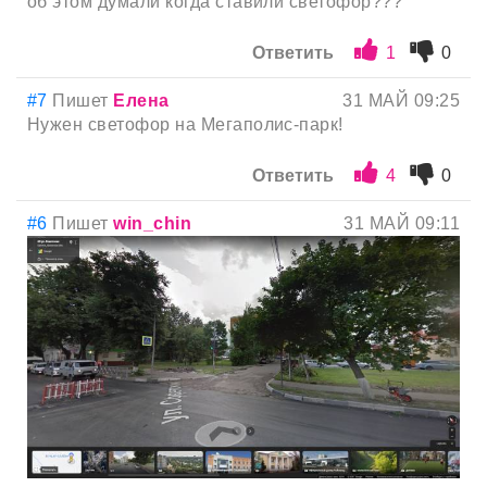
об этом думали когда ставили светофор???
Ответить
1
0
#7
Пишет
Елена
31 МАЙ 09:25
Нужен светофор на Мегаполис-парк!
Ответить
4
0
#6
Пишет
win_chin
31 МАЙ 09:11