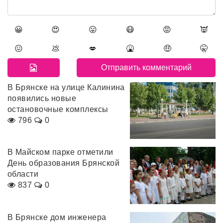
😀
😍
😛
😷
😡
👿
😖
💩
💋
🤮
🤑
🤫
В Брянске на улице Калинина
появились новые
остановочные комплексы
796
0
В Майском парке отметили
День образования Брянской
области
837
0
В Брянске дом инженера