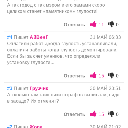
А так годод с так мэром и его замами скоро
целиком станет «памятником» глупости!
Ответить
11
0
#4
Пишет
АйВенГ
31 МАЙ 06:33
Оплатили работы,когда глупость устанавливали,
оплатили работы когда глупость демонтировали.
Если бы за счет умников, что определяли
установку глупости...
Ответить
15
0
#3
Пишет
Грузчик
30 МАЙ 23:51
А сколько там гаишники штрафов выписали, сидя
в засаде? Их отменят?
Ответить
15
0
#2
Пишет
Жора
30 МАЙ 21:02