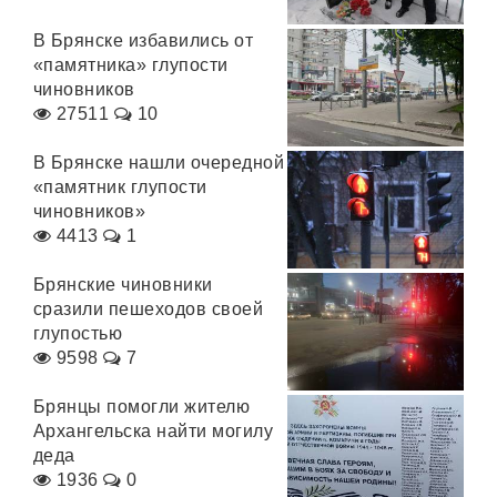
В Брянске избавились от
«памятника» глупости
чиновников
27511
10
В Брянске нашли очередной
«памятник глупости
чиновников»
4413
1
Брянские чиновники
сразили пешеходов своей
глупостью
9598
7
Брянцы помогли жителю
Архангельска найти могилу
деда
1936
0