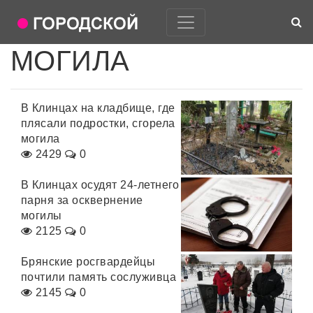
МОГИЛА
В Клинцах на кладбище, где
плясали подростки, сгорела
могила
2429
0
В Клинцах осудят 24-летнего
парня за осквернение
могилы
2125
0
Брянские росгвардейцы
почтили память сослуживца
2145
0