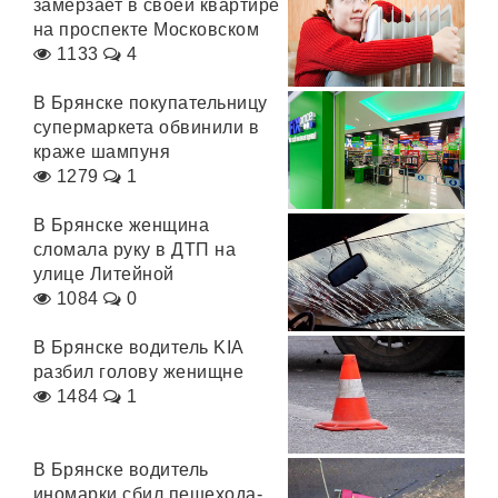
замерзает в своей квартире
на проспекте Московском
1133
4
В Брянске покупательницу
супермаркета обвинили в
краже шампуня
1279
1
В Брянске женщина
сломала руку в ДТП на
улице Литейной
1084
0
В Брянске водитель KIA
разбил голову женищне
1484
1
В Брянске водитель
иномарки сбил пешехода-