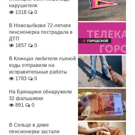
нарушителя
1318
0
В Новозыбкове 72-летняя
пенсионерка пострадала в
ДТП
1857
0
В Клинцах любителя пьяной
езды отправили на
исправительные работы
1783
0
На Брянщине обнаружили
32 фальшивки
891
0
В Сельцо в доме
пенсионерки застали