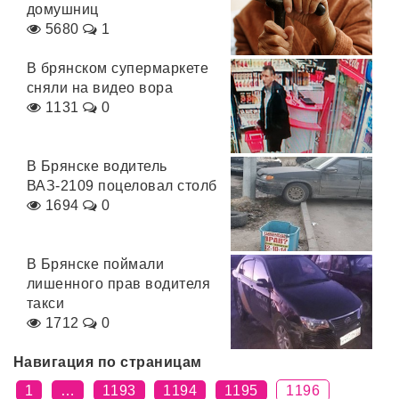
домушниц
5680
1
В брянском супермаркете
сняли на видео вора
1131
0
В Брянске водитель
ВАЗ-2109 поцеловал столб
1694
0
В Брянске поймали
лишенного прав водителя
такси
1712
0
Навигация по страницам
1
…
1193
1194
1195
1196