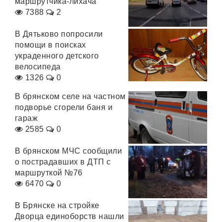
маршрутчика-лихача
7388
2
В Дятьково попросили
помощи в поисках
украденного детского
велосипеда
1326
0
В брянском селе на частном
подворье сгорели баня и
гараж
2585
0
В брянском МЧС сообщили
о пострадавших в ДТП с
маршруткой №76
6470
0
В Брянске на стройке
Дворца единоборств нашли