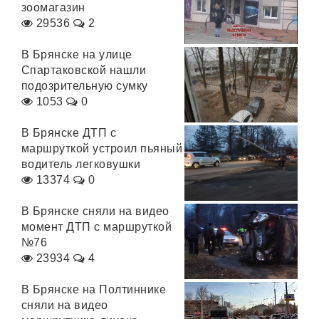
зоомагазин
29536
2
В Брянске на улице
Спартаковской нашли
подозрительную сумку
1053
0
В Брянске ДТП с
маршруткой устроил пьяный
водитель легковушки
13374
0
В Брянске сняли на видео
момент ДТП с маршруткой
№76
23934
4
В Брянске на Полтиннике
сняли на видео