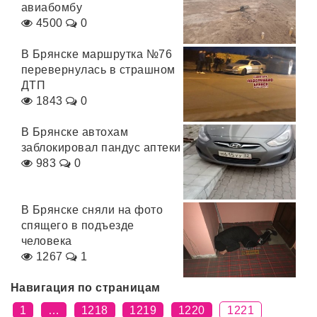
авиабомбу
4500
0
В Брянске маршрутка №76
перевернулась в страшном
ДТП
1843
0
В Брянске автохам
заблокировал пандус аптеки
983
0
В Брянске сняли на фото
спящего в подъезде
человека
1267
1
Навигация по страницам
1
…
1218
1219
1220
1221