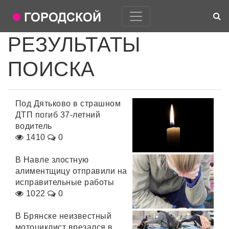
РЕЗУЛЬТАТЫ
ПОИСКА
Под Дятьково в страшном
ДТП погиб 37-летний
водитель
1410
0
В Навле злостную
алиментщицу отправили на
исправительные работы
1022
0
В Брянске неизвестный
мотоциклист врезался в