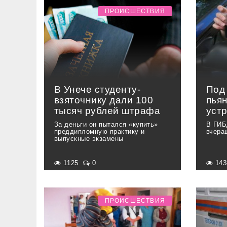
ПРОИСШЕСТВИЯ
В Унече студенту-
Под
взяточнику дали 100
пья
тысяч рублей штрафа
уст
За деньги он пытался «купить»
В ГИБ
преддипломную практику и
вчера
выпускные экзамены
1125
0
14
ПРОИСШЕСТВИЯ