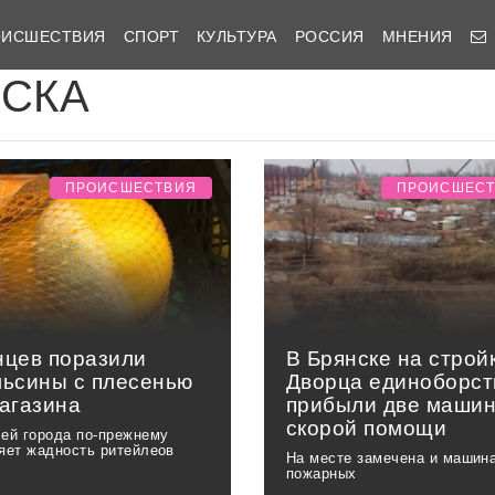
ОИСШЕСТВИЯ
СПОРТ
КУЛЬТУРА
РОССИЯ
МНЕНИЯ
ИСКА
ПРОИСШЕСТВИЯ
ПРОИСШЕС
нцев поразили
В Брянске на строй
льсины с плесенью
Дворца единоборст
магазина
прибыли две маши
скорой помощи
ей города по-прежнему
яет жадность ритейлеов
На месте замечена и машин
пожарных