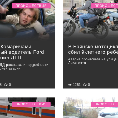
ПРОИСШЕСТВИЯ
ПРОИСШЕС
 Комаричами
В Брянске мотоцик
ный водитель Ford
сбил 9-летнего реб
роил ДТП
Авария произошла на улице
Либкнехта
ДД рассказали подробности
шней аварии
38
0
1251
0
ПРОИСШЕСТВИЯ
ПРОИСШЕС