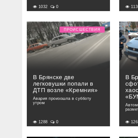
1032
0
11
ПРОИСШЕСТВИЯ
В Брянске две
В Б
легковушки попали в
сфо
ДТП возле «Кремния»
хао
«БУ
Авария произошла в субботу
утром
Автом
разме
1288
0
12