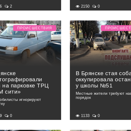
36
2
2150
0
ПРОИСШЕСТВИЯ
ПРОИСШЕС
рянске
В Брянске стая соб
тографировали
оккупировала остан
с на парковке ТРЦ
у школы №51
М сити»
Местные жители требуют на
порядок
обилисты игнорируют
тку
69
0
1133
0