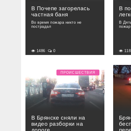
В Почепе загорелась
В по
частная баня
лег
Во время пожара никто не
В Дят
пострадал
пожар
1486
0
11
ПРОИСШЕСТВИЯ
В Брянске сняли на
Бря
видео разборки на
бес
дороге
пер