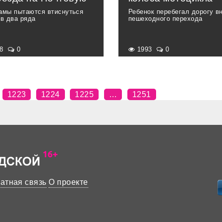
амы пытаются втиснуться
Ребенок перебегал дорогу в
 в два ряда
пешеходного перехода
18
0
1993
0
1223
1224
1225
…
1251
атная связь
О проекте