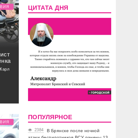
ЦИТАТА ДНЯ
ТВИЯ
лист
ёнка
 Карл
ПОПУЛЯРНОЕ
ТВИЯ
2384
В Брянске после ночной
атаки беспилотников ВСУ ранены 13