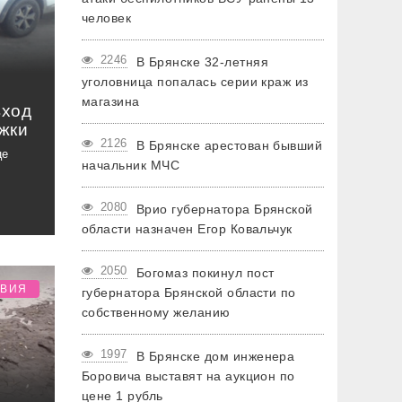
человек
2246
В Брянске 32-летняя
уголовница попалась серии краж из
магазина
вход
жки
2126
В Брянске арестован бывший
це
начальник МЧС
2080
Врио губернатора Брянской
области назначен Егор Ковальчук
2050
Богомаз покинул пост
ТВИЯ
губернатора Брянской области по
собственному желанию
1997
В Брянске дом инженера
Боровича выставят на аукцион по
цене 1 рубль