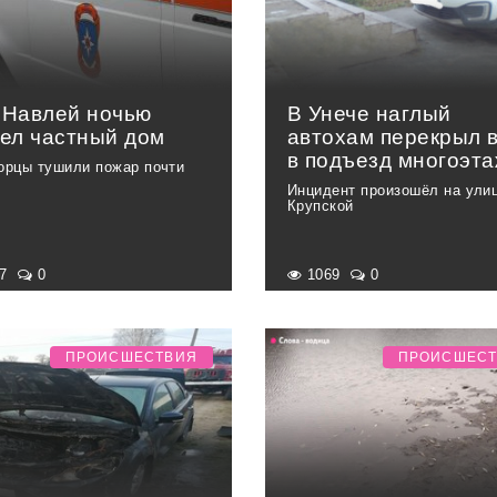
 Навлей ночью
В Унече наглый
рел частный дом
автохам перекрыл 
в подъезд многоэта
орцы тушили пожар почти
Инцидент произошёл на ули
Крупской
47
0
1069
0
ПРОИСШЕСТВИЯ
ПРОИСШЕС