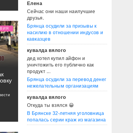
Елена
Сейчас они наши наилучшие
друзья.
Брянца осудили за призывы к
ТВИЯ
насилию в отношении индусов и
кавказцев
кувалда вялого
дед хотел купил айфон и
уничтожить его публично как
продукт ...
ак
Брянца осудили за перевод денег
овку
нежелательным организациям
вести
кувалда вялого
Откуда ты взялся 😀
В Брянске 32-летняя уголовница
попалась серии краж из магазина