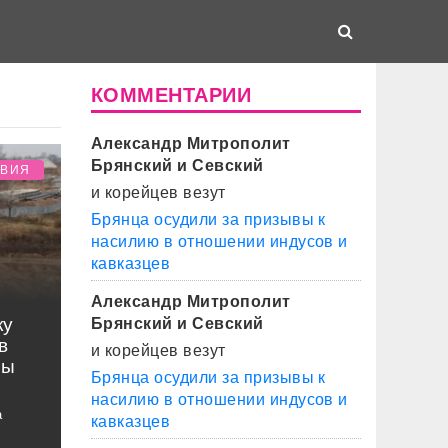
КОММЕНТАРИИ
Александр Митрополит
Брянский и Севский
ТВИЯ
и корейцев везут
Брянца осудили за призывы к
насилию в отношении индусов и
кавказцев
Александр Митрополит
ку
Брянский и Севский
в
и корейцев везут
ны
Брянца осудили за призывы к
насилию в отношении индусов и
а
кавказцев