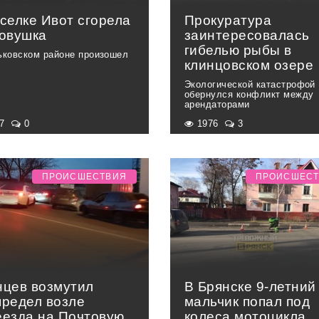
селке Ивот сгорела
Прокуратура
ковушка
заинтересовалась
гибелью рыбы в
ьковском районе произошел
клинцовском озере
Экологической катастрофой
обернулся конфликт между
арендаторами
87
0
1976
3
ПРОИСШЕСТВИЯ
ПРОИСШЕС
нцев возмутил
В Брянске 9-летний
предел возле
мальчик попал под
еезда на Почтовую
колеса мотоцикла