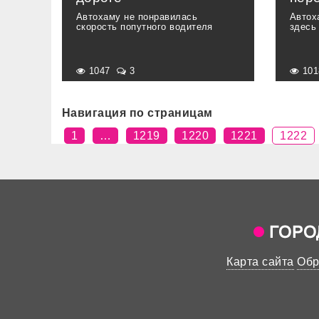
Автохаму не понравилась
Автох
скорость попутного водителя
здесь
1047
3
10
Навигация по страницам
1
…
1219
1220
1221
1222
Карта сайта
Обр