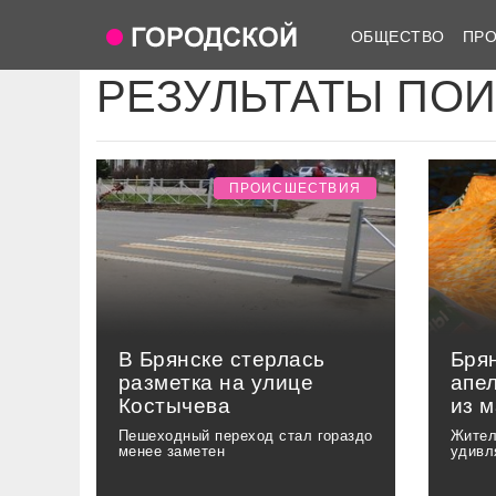
ОБЩЕСТВО
ПР
РЕЗУЛЬТАТЫ ПО
ПРОИСШЕСТВИЯ
В Брянске стерлась
Бря
разметка на улице
апе
Костычева
из 
Пешеходный переход стал гораздо
Жител
менее заметен
удивл