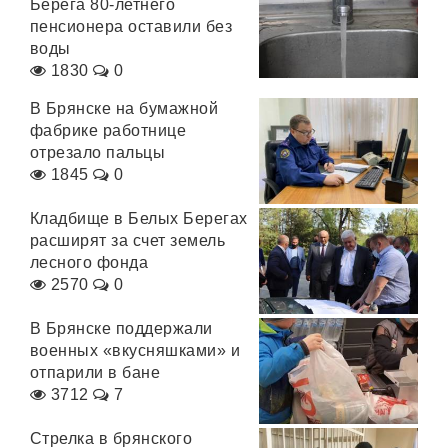
Берега 80-летнего
пенсионера оставили без
воды
1830
0
В Брянске на бумажной
фабрике работнице
отрезало пальцы
1845
0
Кладбище в Белых Берегах
расширят за счет земель
лесного фонда
2570
0
В Брянске поддержали
военных «вкусняшками» и
отпарили в бане
3712
7
Стрелка в брянского