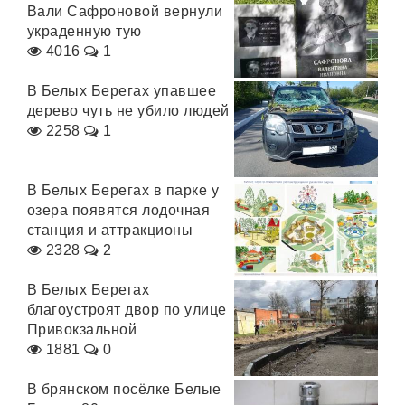
Вали Сафроновой вернули
украденную тую
4016
1
В Белых Берегах упавшее
дерево чуть не убило людей
2258
1
В Белых Берегах в парке у
озера появятся лодочная
станция и аттракционы
2328
2
В Белых Берегах
благоустроят двор по улице
Привокзальной
1881
0
В брянском посёлке Белые