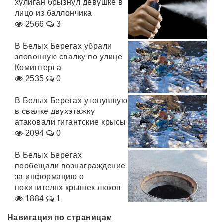
хулиган брызнул девушке в
лицо из баллончика
2566
3
В Белых Берегах убрали
зловонную свалку по улице
Коминтерна
2535
0
В Белых Берегах утонувшую
в свалке двухэтажку
атаковали гигантские крысы
2094
0
В Белых Берегах
пообещали вознаграждение
за информацию о
похитителях крышек люков
1884
1
Навигация по страницам