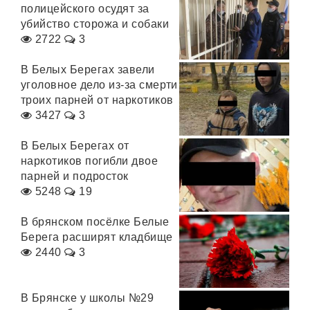
полицейского осудят за
убийство сторожа и собаки
2722
3
В Белых Берегах завели
уголовное дело из-за смерти
троих парней от наркотиков
3427
3
В Белых Берегах от
наркотиков погибли двое
парней и подросток
5248
19
В брянском посёлке Белые
Берега расширят кладбище
2440
3
В Брянске у школы №29