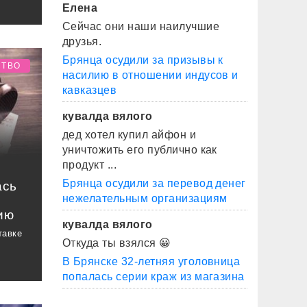
Елена
Сейчас они наши наилучшие
друзья.
Брянца осудили за призывы к
СТВО
насилию в отношении индусов и
кавказцев
кувалда вялого
дед хотел купил айфон и
уничтожить его публично как
продукт ...
Брянца осудили за перевод денег
ась
нежелательным организациям
ию
кувалда вялого
тавке
Откуда ты взялся 😀
В Брянске 32-летняя уголовница
попалась серии краж из магазина