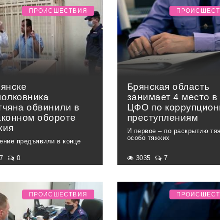
ПРОИСШЕСТВИЯ
ПРОИСШЕС
рянске
Брянская область
полковника
занимает 4 место в
тчяна обвинили в
ЦФО по коррупцио
аконном обороте
преступлениям
жия
И первое – по раскрытию тя
особо тяжких
ение предъявили в конце
17
0
3035
7
ПРОИСШЕСТВИЯ
ПРОИСШЕС