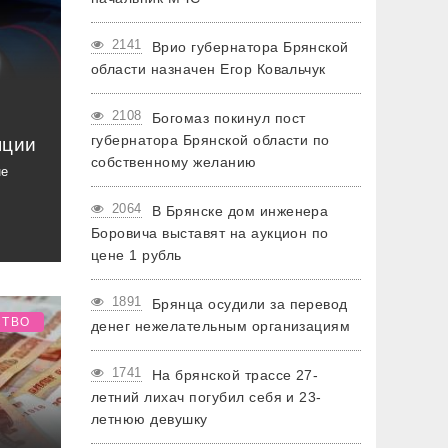
2141
Врио губернатора Брянской
области назначен Егор Ковальчук
2108
Богомаз покинул пост
губернатора Брянской области по
пции
собственному желанию
не
2064
В Брянске дом инженера
Боровича выставят на аукцион по
цене 1 рубль
1891
Брянца осудили за перевод
СТВО
денег нежелательным организациям
1741
На брянской трассе 27-
летний лихач погубил себя и 23-
летнюю девушку