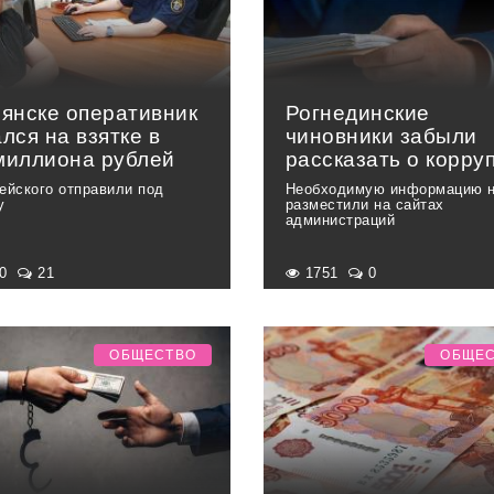
рянске оперативник
Рогнединские
лся на взятке в
чиновники забыли
миллиона рублей
рассказать о корру
ейского отправили под
Необходимую информацию 
у
разместили на сайтах
администраций
90
21
1751
0
ОБЩЕСТВО
ОБЩЕ