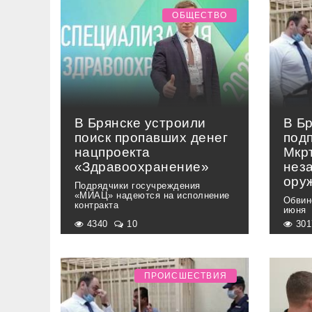
ОБЩЕСТВО
В Брянске устроили
В Б
поиск пропавших денег
под
нацпроекта
Мкр
«Здравоохранение»
нез
ору
Подрядчики госучреждения
«МИАЦ» надеются на исполнение
Обвин
контракта
июня
4340
10
30
ПРОИСШЕСТВИЯ