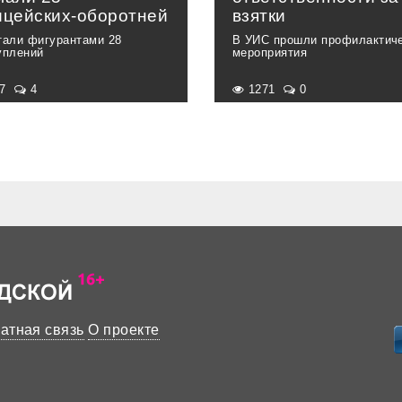
ицейских-оборотней
взятки
тали фигурантами 28
В УИС прошли профилактич
уплений
мероприятия
37
4
1271
0
атная связь
О проекте