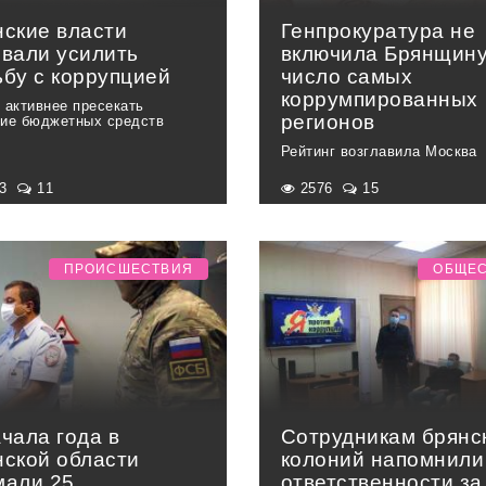
нские власти
Генпрокуратура не
звали усилить
включила Брянщину
ьбу с коррупцией
число самых
коррумпированных
 активнее пресекать
регионов
ие бюджетных средств
Рейтинг возглавила Москва
73
11
2576
15
ПРОИСШЕСТВИЯ
ОБЩЕ
чала года в
Сотрудникам брянс
нской области
колоний напомнили
мали 25
ответственности за