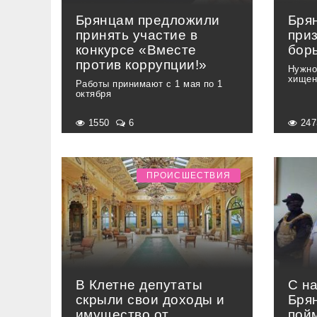
Брянцам предложили
Бря
принять участие в
при
конкурсе «Вместе
бор
против коррупции!»
Нужно
хищен
Работы принимают с 1 мая по 1
октября
1550
6
24
ПРОИСШЕСТВИЯ
В Клетне депутаты
С на
скрыли свои доходы и
Бря
имущество от
пой