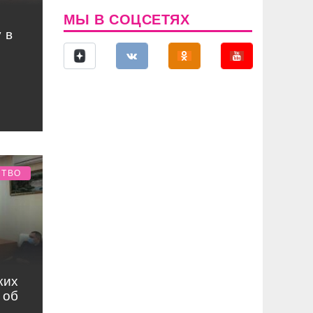
МЫ В СОЦСЕТЯХ
 в
СТВО
ких
 об