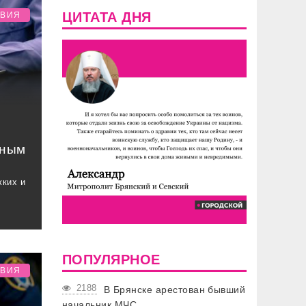
ЦИТАТА ДНЯ
ТВИЯ
нным
жких и
ПОПУЛЯРНОЕ
ТВИЯ
2188
В Брянске арестован бывший
начальник МЧС