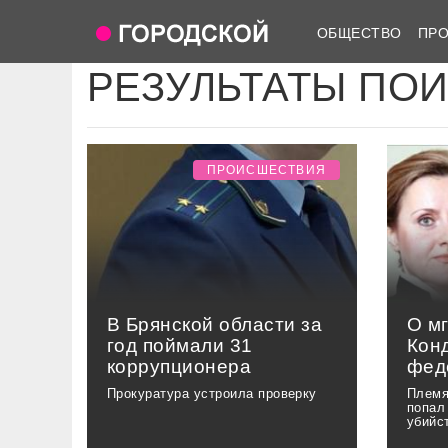
ОБЩЕСТВО
ПР
РЕЗУЛЬТАТЫ ПО
ПРОИСШЕСТВИЯ
В Брянской области за
О м
год поймали 31
Кон
коррупционера
фед
Прокуратура устроила проверку
Племя
попал
убийс