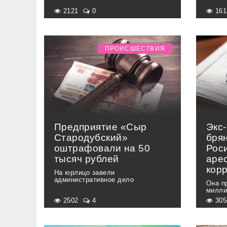
2121
0
16
ПРОИСШЕСТВИЯ
Предприятие «Сыр
Экс
Стародубский»
бря
оштрафовали на 50
Рос
тысяч рублей
аре
кор
На юрлицо завели
административное дело
Она п
милли
2502
4
30