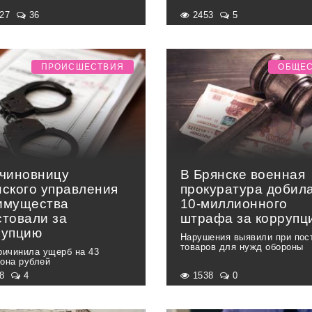
127
36
2453
5
ПРОИСШЕСТВИЯ
ОБЩЕ
-чиновницу
В Брянске военная
нского управления
прокуратура добил
имущества
10-миллионного
стовали за
штрафа за коррупц
рупцию
Нарушения выявили при пос
товаров для нужд обороны
ричинила ущерб на 43
она рублей
58
4
1538
0