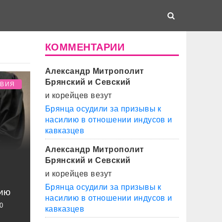
КОММЕНТАРИИ
Александр Митрополит
Брянский и Севский
ТВИЯ
и корейцев везут
Брянца осудили за призывы к
насилию в отношении индусов и
кавказцев
Александр Митрополит
Брянский и Севский
и корейцев везут
Брянца осудили за призывы к
цию
насилию в отношении индусов и
0
кавказцев