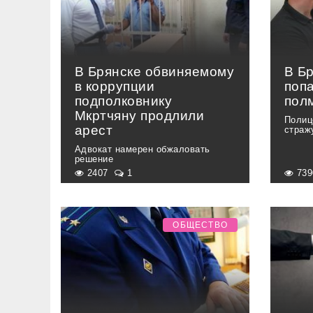
В Брянске обвиняемому
В Б
в коррупции
попа
подполковнику
пол
Мкртчяну продлили
Полиц
арест
страж
Адвокат намерен обжаловать
решение
2407
1
73
ОБЩЕСТВО