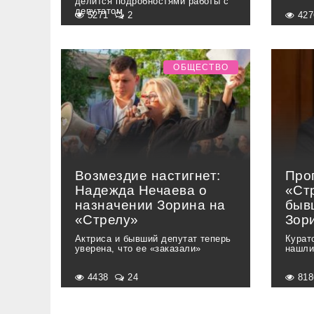
делится подробностями работы с
депутатом
5271
2
42
ОБЩЕСТВО
Возмездие настигнет:
Про
Надежда Нечаева о
«Ст
назначении Зорина на
быв
«Стрелу»
Зор
Актриса и бывший депутат теперь
Курат
уверена, что ее «заказали»
нашли
4438
24
81