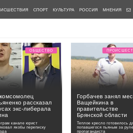
ОИСШЕСТВИЯ
СПОРТ
КУЛЬТУРА
РОССИЯ
МНЕНИЯ
ОБЩЕСТВО
ПРОИСШЕС
-комсомолец
Горбачев занял мес
ьяненко рассказал
Ващейкина в
усах экс-либерала
правительстве
ина
Брянской области
еграм канале юрист
Теплое кресло готовилось д
иковал якобы переписку
попавшегося пьяным за рул
года
пропагандиста