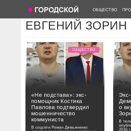
ОБЩЕСТВО
ПР
ЕВГЕНИЙ ЗОРИН
ОБЩЕСТВО
«Не подстава»: экс-
Экс
помощник Костика
Дем
Павлова подтвердил
о вк
мошенничество
Зор
коммуниста
В тел
опубл
В соцсети Роман Демьяненко
2016 