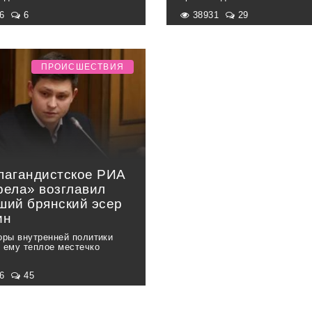
76
6
38931
29
ПРОИСШЕСТВИЯ
пагандистское РИА
рела» возглавил
ший брянский эсер
ин
оры внутренней политики
 ему теплое местечко
86
45