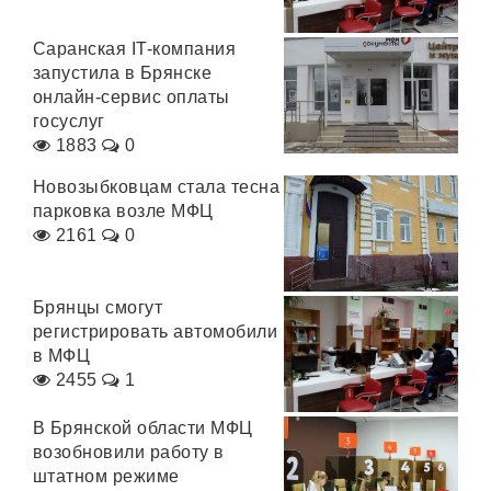
Саранская IT-компания
запустила в Брянске
онлайн-сервис оплаты
госуслуг
1883
0
Новозыбковцам стала тесна
парковка возле МФЦ
2161
0
Брянцы смогут
регистрировать автомобили
в МФЦ
2455
1
В Брянской области МФЦ
возобновили работу в
штатном режиме