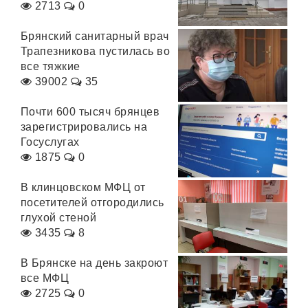
2713
0
Брянский санитарный врач
Трапезникова пустилась во
все тяжкие
39002
35
Почти 600 тысяч брянцев
зарегистрировались на
Госуслугах
1875
0
В клинцовском МФЦ от
посетителей отгородились
глухой стеной
3435
8
В Брянске на день закроют
все МФЦ
2725
0