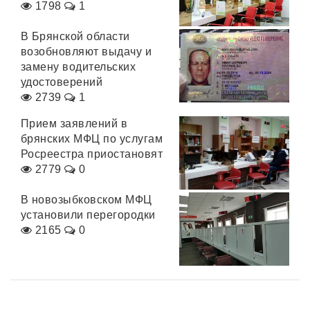
1798
1
В Брянской области
возобновляют выдачу и
замену водительских
удостоверений
2739
1
Прием заявлений в
брянских МФЦ по услугам
Росреестра приостановят
2779
0
В новозыбковском МФЦ
установили перегородки
2165
0