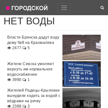
НЕТ ВОДЫ
Власти Брянска дадут воду
дому №8 на Крахмалева
2477
5
Жители Севска умоляют
вернуть им нормальное
водоснабжение
3990
1
Жителей Радицы-Крыловки
вынудили ходить за водой с
вёдрами на речку
2388
3