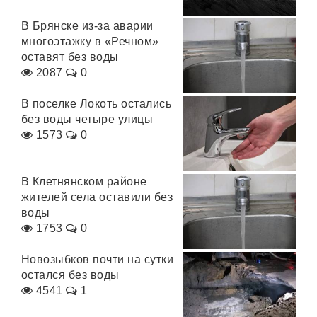
В Брянске из-за аварии
многоэтажку в «Речном»
оставят без воды
2087
0
В поселке Локоть остались
без воды четыре улицы
1573
0
В Клетнянском районе
жителей села оставили без
воды
1753
0
Новозыбков почти на сутки
остался без воды
4541
1