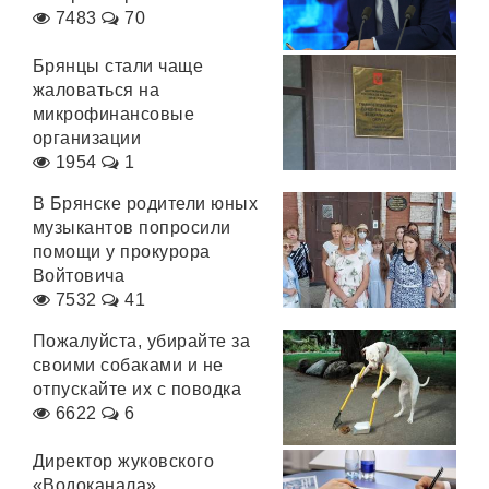
7483
70
Брянцы стали чаще
жаловаться на
микрофинансовые
организации
1954
1
В Брянске родители юных
музыкантов попросили
помощи у прокурора
Войтовича
7532
41
Пожалуйста, убирайте за
своими собаками и не
отпускайте их с поводка
6622
6
Директор жуковского
«Водоканала»