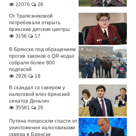
22076
28
От Трапезниковой
потребовали открыть
брянские детские центры
3156
17
В Брянске под обращением
против законов о QR-кодах
собрали более 800
подписей
2926
18
В скандал со сквером у
налоговой влез брянский
сенатор Деньгин
35581
29
Путина попросили спасти от
уничтожения налоговиками
сквера в Брянске