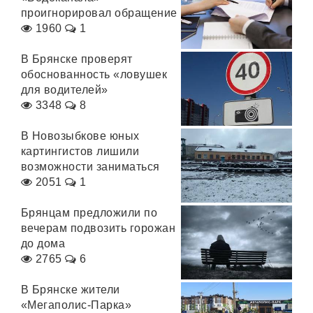
проигнорировал обращение
1960
1
В Брянске проверят
обоснованность «ловушек
для водителей»
3348
8
В Новозыбкове юных
картингистов лишили
возможности заниматься
2051
1
Брянцам предложили по
вечерам подвозить горожан
до дома
2765
6
В Брянске жители
«Мегаполис-Парка»