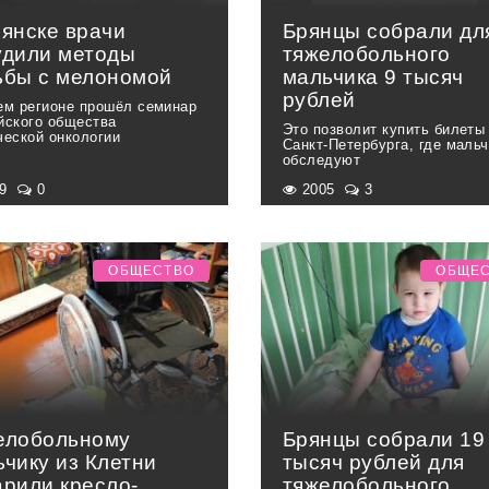
рянске врачи
Брянцы собрали дл
удили методы
тяжелобольного
ьбы с мелономой
мальчика 9 тысяч
рублей
ем регионе прошёл семинар
йского общества
Это позволит купить билеты
ческой онкологии
Санкт-Петербурга, где маль
обследуют
29
0
2005
3
ОБЩЕСТВО
ОБЩЕ
елобольному
Брянцы собрали 19
ьчику из Клетни
тысяч рублей для
арили кресло-
тяжелобольного