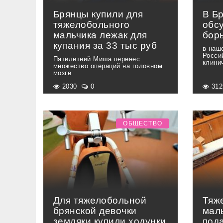
Брянцы купили для
В Б
тяжелобольного
обс
мальчика лежак для
бор
купания за 33 тыс руб
в наш
Росси
Пятилетний Миша перенес
клини
множество операций на головном
мозге
2030
0
31
ОБЩЕСТВО
Для тяжелобольной
Тяж
брянской девочки
мал
земляки купили ходунки
под