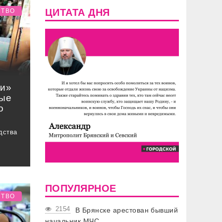
ЦИТАТА ДНЯ
СТВО
ки»
ные
о
дства
ПОПУЛЯРНОЕ
СТВО
2154
В Брянске арестован бывший
начальник МЧС