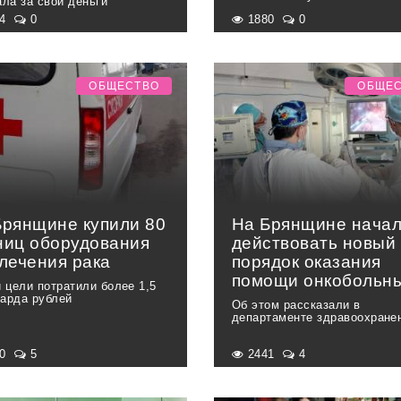
ала за свои деньги
54
0
1880
0
ОБЩЕСТВО
ОБЩЕ
Брянщине купили 80
На Брянщине нача
ниц оборудования
действовать новый
 лечения рака
порядок оказания
помощи онкобольн
и цели потратили более 1,5
арда рублей
Об этом рассказали в
департаменте здравоохране
40
5
2441
4