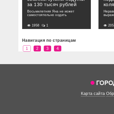
за 130 тысяч рублей
коля
Восьмилетняя Яна не иожет
Нерав
самостоятельно ходить
выраж
1958
1
20
Навигация по страницам
1
2
3
4
Карта сайта
Обр