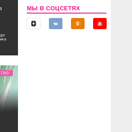
МЫ В СОЦСЕТЯХ
я
 до
чика
СТВО