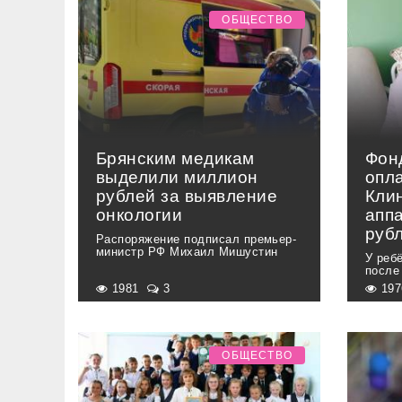
ОБЩЕСТВО
Брянским медикам
Фон
выделили миллион
опла
рублей за выявление
Кли
онкологии
аппа
руб
Распоряжение подписал премьер-
министр РФ Михаил Мишустин
У реб
после
1981
3
19
ОБЩЕСТВО