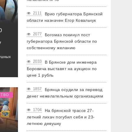
2111
Врио губернатора Брянской
области назначен Егор Ковальчук
0
2077
Богомаз покинул пост
губернатора Брянской области по
у
собственному желанию
ушных
2033
В Брянске дом инженера
Боровича выставят на аукцион по
цене 1 рубль
1857
Брянца осудили за перевод
СТВО
денег нежелательным организациям
1704
На брянской трассе 27-
летний лихач погубил себя и 23-
летнюю девушку