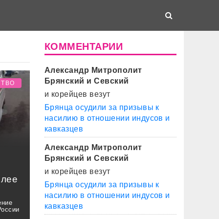
КОММЕНТАРИИ
Александр Митрополит
Брянский и Севский
СТВО
и корейцев везут
Брянца осудили за призывы к
насилию в отношении индусов и
кавказцев
Александр Митрополит
Брянский и Севский
м
и корейцев везут
олее
Брянца осудили за призывы к
насилию в отношении индусов и
ение
кавказцев
России