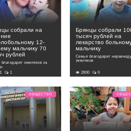
нцы собрали на
Брянцы собрали 10
ение
тысяч рублей на
елобольному 12-
лекарство больном
нему мальчику 70
мальчику
яч рублей
Семья благодарит неравнод
земляков
 благодарит земляков за
щь
71
1
2800
0
ОБЩЕСТВО
ОБЩЕ