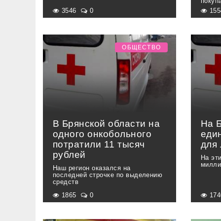
покуп
3546
0
15
ОБЩЕСТВО
В Брянской области на
На 
одного онкобольного
еди
потратили 11 тысяч
для
рублей
На эт
милли
Наш регион оказался на
последней строчке по выделению
средств
1865
0
17