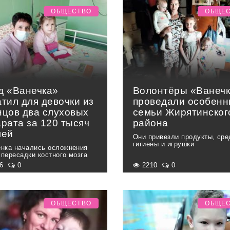
ОБЩЕСТВО
ОБЩЕ
д «Ванечка»
Волонтёры «Ванеч
тил для девочки из
проведали особен
нцов два слуховых
семьи Жирятинског
рата за 120 тысяч
района
лей
Они привезли продукты, сре
гигиены и игрушки
ёнка начались осложнения
 пересадки костного мозга
76
0
2210
0
ОБЩЕСТВО
ОБЩЕ