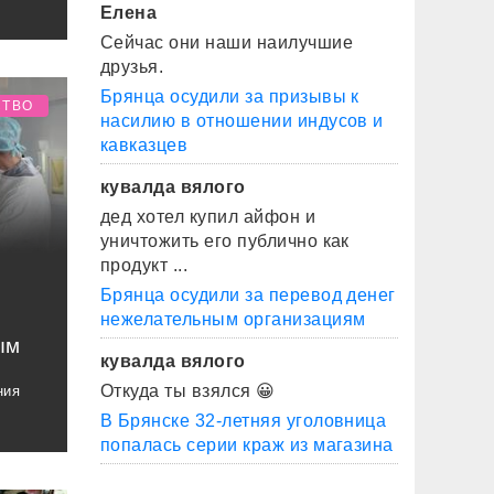
Елена
Сейчас они наши наилучшие
друзья.
Брянца осудили за призывы к
СТВО
насилию в отношении индусов и
кавказцев
кувалда вялого
дед хотел купил айфон и
уничтожить его публично как
продукт ...
л
Брянца осудили за перевод денег
нежелательным организациям
ым
кувалда вялого
Откуда ты взялся 😀
ния
В Брянске 32-летняя уголовница
попалась серии краж из магазина