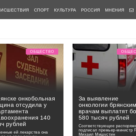
ОИСШЕСТВИЯ
СПОРТ
КУЛЬТУРА
РОССИЯ
МНЕНИЯ
ОБЩЕСТВО
ОБЩЕ
рянске онкобольная
За выявление
щина отсудила у
онкологии брянски
артамента
врачам выплатят б
авоохранения 140
580 тысяч рублей
яч рублей
Соответствующее распоряж
подписал премьер-министр 
енные ей лекарства она
Михаил Мишустин