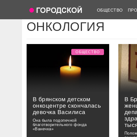
ОБЩЕСТВО
ПР
ОНКОЛОГИЯ
ОБЩЕСТВО
В брянском детском
В Б
онкоцентре скончалась
жен
девочка Василиса
деп
здр
Она была подопечной
тыс
благотворительного фонда
«Ванечка»
Полож