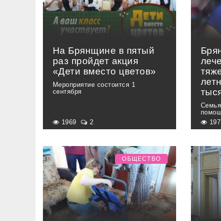
На Брянщине в пятый
Бря
раз пройдет акция
леч
«Дети вместо цветов»
тяж
лет
Мероприятие состоится 1
тыс
сентября
Семья
помо
1969
2
19
ОБЩЕСТВО