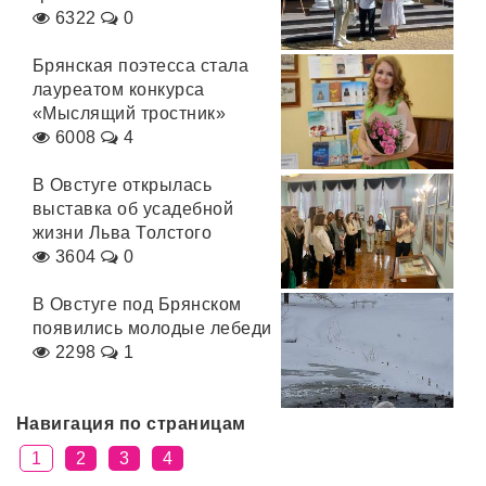
6322
0
Брянская поэтесса стала
лауреатом конкурса
«Мыслящий тростник»
6008
4
В Овстуге открылась
выставка об усадебной
жизни Льва Толстого
3604
0
В Овстуге под Брянском
появились молодые лебеди
2298
1
Навигация по страницам
1
2
3
4