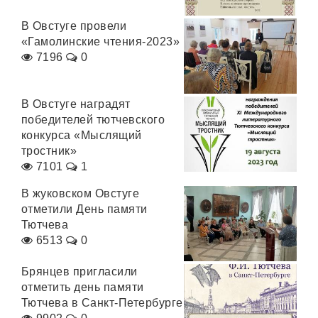
В Овстуге провели
«Гамолинские чтения-2023»
7196
0
В Овстуге наградят
победителей тютчевского
конкурса «Мыслящий
тростник»
7101
1
В жуковском Овстуге
отметили День памяти
Тютчева
6513
0
Брянцев пригласили
отметить день памяти
Тютчева в Санкт-Петербурге