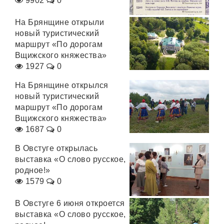
9902
0
На Брянщине открыли
новый туристический
маршрут «По дорогам
Вщижского княжества»
1927
0
На Брянщине открылся
новый туристический
маршрут «По дорогам
Вщижского княжества»
1687
0
В Овстуге открылась
выставка «О слово русское,
родное!»
1579
0
В Овстуге 6 июня откроется
выставка «О слово русское,