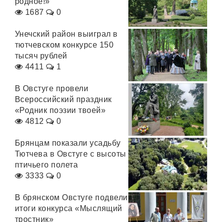
родное!»
1687
0
Унечский район выиграл в
тютчевском конкурсе 150
тысяч рублей
4411
1
В Овстуге провели
Всероссийский праздник
«Родник поэзии твоей»
4812
0
Брянцам показали усадьбу
Тютчева в Овстуге с высоты
птичьего полета
3333
0
В брянском Овстуге подвели
итоги конкурса «Мыслящий
тростник»