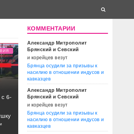
КОММЕНТАРИИ
Александр Митрополит
Брянский и Севский
ТВИЯ
и корейцев везут
Брянца осудили за призывы к
насилию в отношении индусов и
кавказцев
Александр Митрополит
с 6-
Брянский и Севский
и корейцев везут
Брянца осудили за призывы к
ушку
насилию в отношении индусов и
и
кавказцев