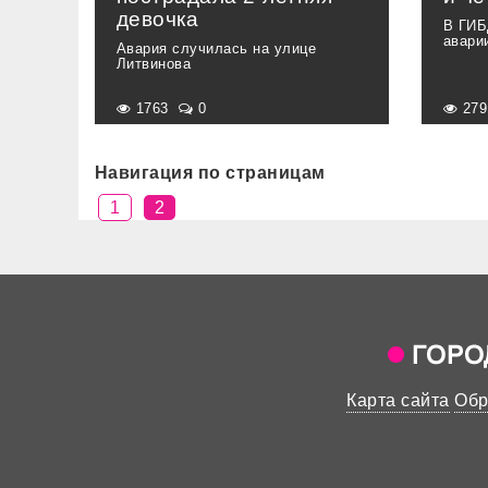
девочка
В ГИБ
авари
Авария случилась на улице
Литвинова
1763
0
27
Навигация по страницам
1
2
Карта сайта
Обр