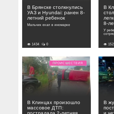
В Брянске столкнулись
В К
УАЗ и Hyundai: ранен 8-
сто
летний ребенок
лег
8-ле
Мальчик ехал в иномарке
У реб
сотря
1434
0
15
ПРОИСШЕСТВИЯ
В Клинцах произошло
В ж
массовое ДТП:
пос
пострадала 2-летняя
и ч