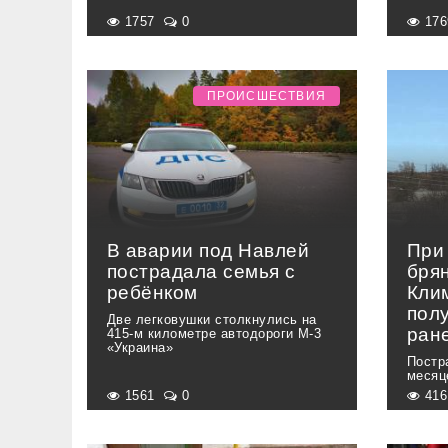
1757
0
17
ПРОИСШЕСТВИЯ
В аварии под Навлей
При
пострадала семья с
бря
ребёнком
Кли
пол
Две легковушки столкнулись на
ран
415-м километре автодороги М-3
«Украина»
Постр
месяц
1561
0
41