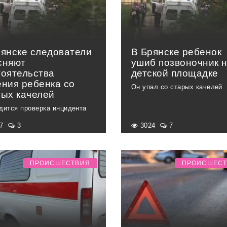
рянске следователи
В Брянске ребенок
сняют
ушиб позвоночник 
тоятельства
детской площадке
ения ребенка со
Он упал со старых качелей
рых качелей
дится проверка инцидента
27
3
3024
7
ПРОИСШЕСТВИЯ
ПРОИСШЕС