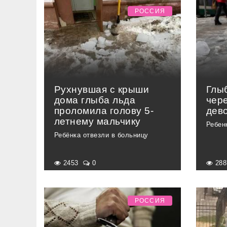
РОССИЯ
Рухнувшая с крыши
Глы
дома глыба льда
чер
проломила голову 5-
дев
летнему мальчику
Ребен
Ребёнка отвезли в больницу
2453
0
28
РОССИЯ