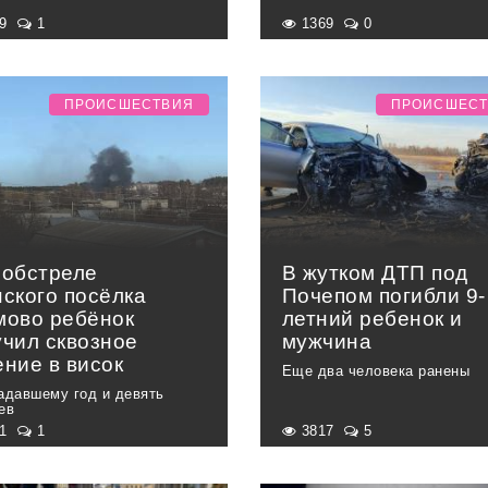
69
1
1369
0
ПРОИСШЕСТВИЯ
ПРОИСШЕС
 обстреле
В жутком ДТП под
нского посёлка
Почепом погибли 9-
мово ребёнок
летний ребенок и
учил сквозное
мужчина
ение в висок
Еще два человека ранены
адавшему год и девять
ев
61
1
3817
5