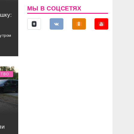
МЫ В СОЦСЕТЯХ
шку:
 утром
СТВО
ли