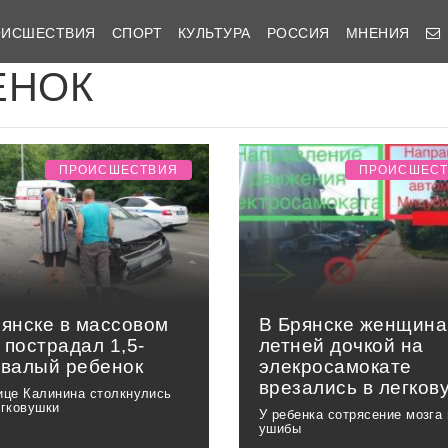
ОИСШЕСТВИЯ
СПОРТ
КУЛЬТУРА
РОССИЯ
МНЕНИЯ
ЕНОК
ПРОИСШЕСТВИЯ
ПРОИСШЕС
рянске в массовом
В Брянске женщина 
 пострадал 1,5-
летней дочкой на
овалый ребенок
элекросамокате
врезались в легков
ице Калинина столкнулись
егковушки
У ребенка сотрясение мозга 
ушибы