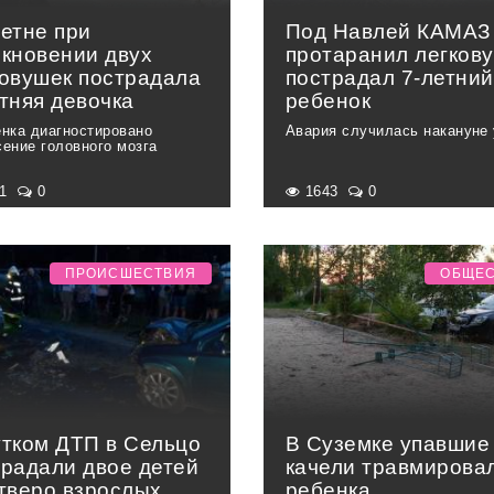
летне при
Под Навлей КАМАЗ
лкновении двух
протаранил легкову
ковушек пострадала
пострадал 7-летний
тняя девочка
ребенок
енка диагностировано
Авария случилась накануне
сение головного мозга
21
0
1643
0
ПРОИСШЕСТВИЯ
ОБЩЕ
утком ДТП в Сельцо
В Суземке упавшие
традали двое детей
качели травмирова
етверо взрослых
ребенка