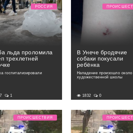
РОССИЯ
ПРОИСШЕС
ба льда проломила
В Унече бродячие
еп трехлетней
собаки покусали
очке
ребёнка
ка госпитализировали
Нападение произошло около
художественной школы
87
1
1832
0
ПРОИСШЕСТВИЯ
ПРОИСШЕС