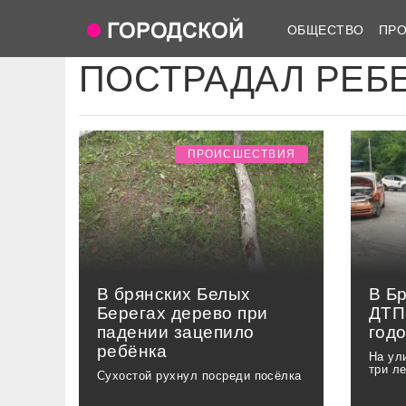
ОБЩЕСТВО
ПР
ПОСТРАДАЛ РЕБ
ПРОИСШЕСТВИЯ
В брянских Белых
В Б
Берегах дерево при
ДТП
падении зацепило
год
ребёнка
На ул
три л
Сухостой рухнул посреди посёлка