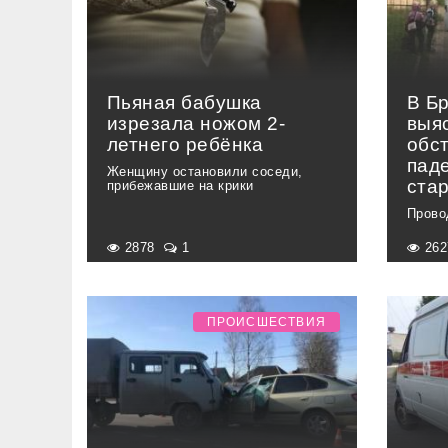
Пьяная бабушка
В Б
изрезала ножом 2-
выя
летнего ребёнка
обс
пад
Женщину остановили соседи,
ста
прибежавшие на крики
Прово
2878
1
26
ПРОИСШЕСТВИЯ