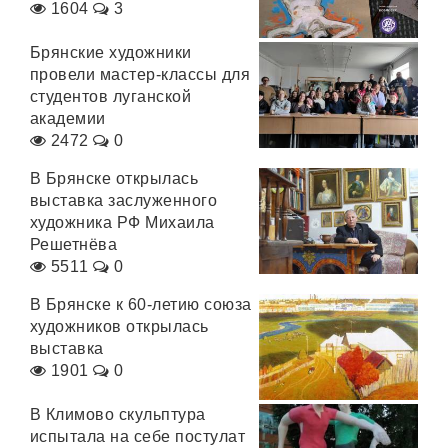
1604
3
Брянские художники
провели мастер-классы для
студентов луганской
академии
2472
0
В Брянске открылась
выставка заслуженного
художника РФ Михаила
Решетнёва
5511
0
В Брянске к 60-летию союза
художников открылась
выставка
1901
0
В Климово скульптура
испытала на себе постулат