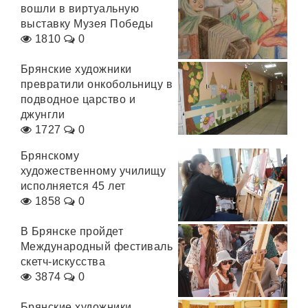
вошли в виртуальную
выставку Музея Победы
1810
0
Брянские художники
превратили онкобольницу в
подводное царство и
джунгли
1727
0
Брянскому
художественному училищу
исполняется 45 лет
1858
0
В Брянске пройдет
Международный фестиваль
скетч-искусства
3874
0
Брянские художники