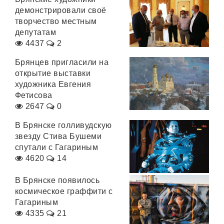
демонстрировали своё
творчество местным
депутатам
4437
2
Брянцев пригласили на
открытие выставки
художника Евгения
Фетисова
2647
0
В Брянске голливудскую
звезду Стива Бушеми
спутали с Гагариным
4620
14
В Брянске появилось
космическое граффити с
Гагариным
4335
21